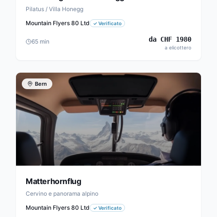
Pilatus / Villa Honegg
Mountain Flyers 80 Ltd
✓
Verificato
da
CHF
1980
65
min
a elicottero
Bern
Matterhornflug
Cervino e panorama alpino
Mountain Flyers 80 Ltd
✓
Verificato