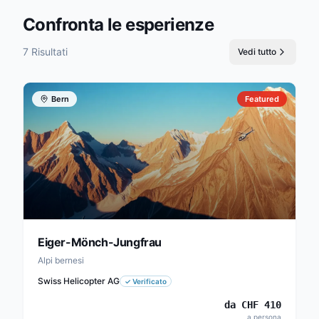
Confronta le esperienze
7 Risultati
Vedi tutto
Bern
Featured
Eiger-Mönch-Jungfrau
Alpi bernesi
Swiss Helicopter AG
✓
Verificato
da
CHF
410
a persona