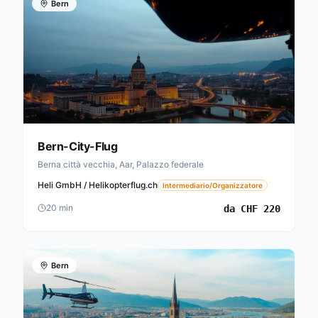
Bern
Bern-City-Flug
Berna città vecchia, Aar, Palazzo federale
Heli GmbH / Helikopterflug.ch
Intermediario/Organizzatore
20
min
da
CHF
220
Bern