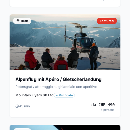
Bern
Featured
Alpenflug mit Apéro / Gletscherlandung
Petersgrat / atterraggio su ghiacciaio con aperitivo
Mountain Flyers 80 Ltd
✓
Verificato
da
CHF
490
45
min
a persona