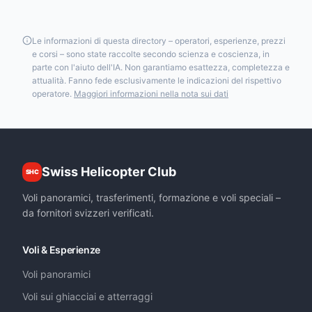
Le informazioni di questa directory – operatori, esperienze, prezzi
e corsi – sono state raccolte secondo scienza e coscienza, in
parte con l'aiuto dell'IA. Non garantiamo esattezza, completezza e
attualità. Fanno fede esclusivamente le indicazioni del rispettivo
operatore.
Maggiori informazioni nella nota sui dati
Swiss Helicopter Club
SHC
Voli panoramici, trasferimenti, formazione e voli speciali –
da fornitori svizzeri verificati.
Voli & Esperienze
Voli panoramici
Voli sui ghiacciai e atterraggi