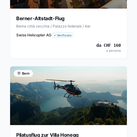
Berner-Altstadt-Flug
Berna città vecchia / Palazzo federale / Aar
Swiss Helicopter AG
✓
Verificato
da
CHF
160
a persona
Bern
Pilatusflug zur Villa Honegg