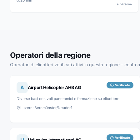
20
min
a persona
Operatori della regione
Operatori di elicotteri verificati attivi in questa regione – confro
Verificato
A
Airport Helicopter AHB AG
Diverse basi con voli panoramici e formazione su elicottero.
Luzern-Beromünster/Neudorf
Verificato
Heliswiss International AG