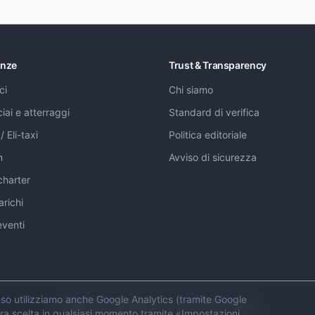
enze
Trust & Transparency
ci
Chi siamo
ciai e atterraggi
Standard di verifica
/ Eli-taxi
Politica editoriale
m
Avviso di sicurezza
 charter
arichi
eventi
nso utilizziamo anche Google Analytics (tramite Google
© 2026 Swiss Helicopter Club. Tutti i diritti riservati.
tra scelta in qualsiasi momento tramite «Impostazioni