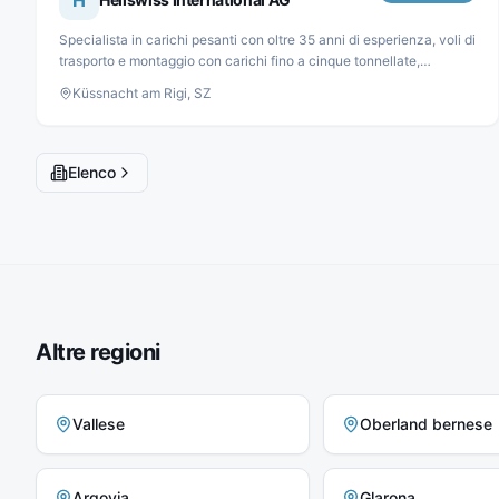
H
Specialista in carichi pesanti con oltre 35 anni di esperienza, voli di
trasporto e montaggio con carichi fino a cinque tonnellate,
silvicoltura, infrastrutture energetiche e voli cargo in tutto il mondo.
Küssnacht am Rigi, SZ
Elenco
Altre regioni
Vallese
Oberland bernese
Argovia
Glarona