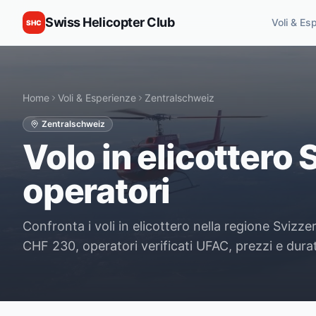
Swiss Helicopter Club
Voli & Es
SHC
Home
Voli & Esperienze
Zentralschweiz
Zentralschweiz
Volo in elicottero 
operatori
Confronta i voli in elicottero nella regione Svizze
CHF 230, operatori verificati UFAC, prezzi e durate