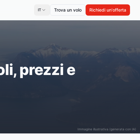
Trova un volo
Richiedi un'offerta
IT
li, prezzi e
Immagine illustrativa (generata con IA)