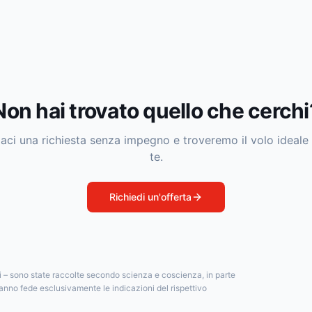
Non hai trovato quello che cerchi
iaci una richiesta senza impegno e troveremo il volo ideale
te.
Richiedi un'offerta
si – sono state raccolte secondo scienza e coscienza, in parte
anno fede esclusivamente le indicazioni del rispettivo