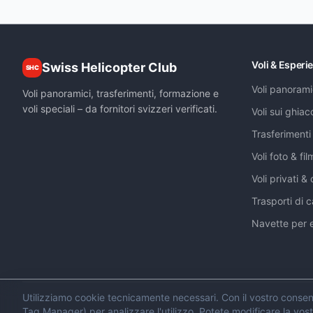
Voli & Esperi
Swiss Helicopter Club
SHC
Voli panorami
Voli panoramici, trasferimenti, formazione e
voli speciali – da fornitori svizzeri verificati.
Voli sui ghiac
Trasferimenti 
Voli foto & fil
Voli privati &
Trasporti di c
Navette per 
Utilizziamo cookie tecnicamente necessari. Con il vostro conse
Tag Manager) per analizzare l'utilizzo. Potete modificare la vos