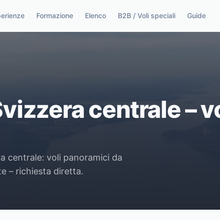
perienze
Formazione
Elenco
B2B / Voli speciali
Guide
Svizzera centrale – vo
ra centrale: voli panoramici da
 – richiesta diretta.