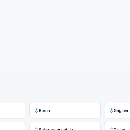
Berna
Grigioni
Svizzera orientale
Ticino