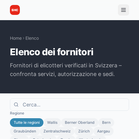
SHC
Home
Elenco
Elenco dei fornitori
Fornitori di elicotteri verificati in Svizzera –
confronta servizi, autorizzazione e sedi.
Regione
Tutte le regioni
Wallis
Berner Oberland
Bern
Graubünden
Zentralschweiz
Zürich
Aargau