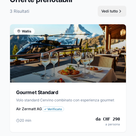
3 Risultati
Vedi tutto
Wallis
Gourmet Standard
Volo standard Cervino combinato con esperienza gourmet
Air Zermatt AG
✓
Verificato
da
CHF
290
20
min
a persona