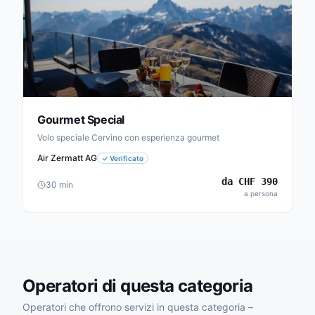
Gourmet Special
Volo speciale Cervino con esperienza gourmet
Air Zermatt AG
✓
Verificato
da
CHF
390
30
min
a persona
Operatori di questa categoria
Operatori che offrono servizi in questa categoria –