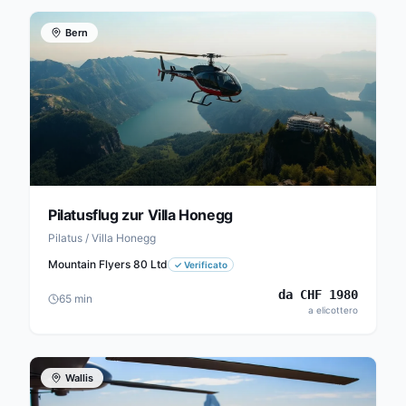
Bern
Pilatusflug zur Villa Honegg
Pilatus / Villa Honegg
Mountain Flyers 80 Ltd
✓
Verificato
da
CHF
1980
65
min
a elicottero
Wallis