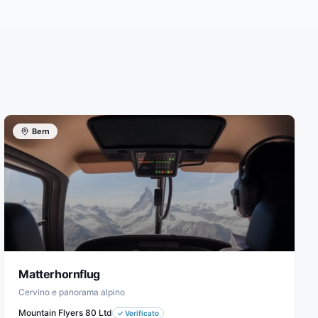
Bern
Matterhornflug
Cervino e panorama alpino
Mountain Flyers 80 Ltd
✓
Verificato