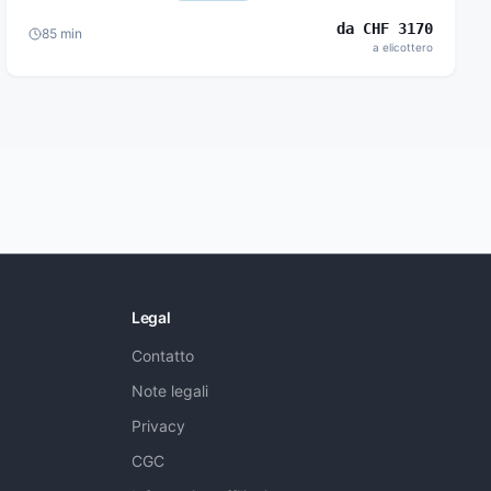
da
CHF
3170
85
min
a elicottero
Legal
Contatto
Note legali
Privacy
CGC