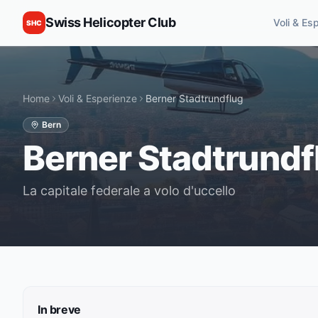
Swiss Helicopter Club
Voli & Es
SHC
Home
Voli & Esperienze
Berner Stadtrundflug
Bern
Berner Stadtrundf
La capitale federale a volo d'uccello
In breve