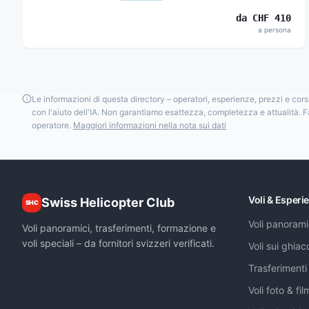
da
CHF
410
a persona
Le informazioni di questa directory – operatori, esperienze, prezzi e cor
con l'aiuto dell'IA. Non garantiamo esattezza, completezza e attualità. F
operatore.
Maggiori informazioni nella nota sui dati
Voli & Esperi
Swiss Helicopter Club
SHC
Voli panorami
Voli panoramici, trasferimenti, formazione e
voli speciali – da fornitori svizzeri verificati.
Voli sui ghiac
Trasferimenti 
Voli foto & fil