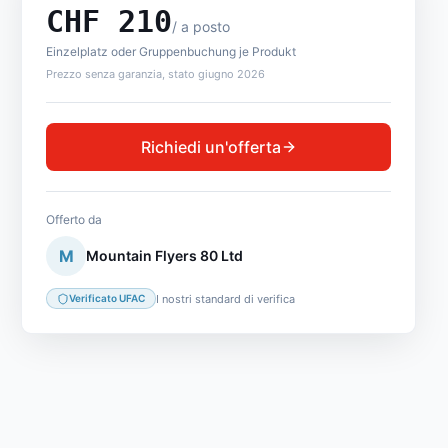
CHF
210
/
a posto
Einzelplatz oder Gruppenbuchung je Produkt
Prezzo senza garanzia, stato giugno 2026
Richiedi un'offerta
Offerto da
M
Mountain Flyers 80 Ltd
I nostri standard di verifica
Verificato UFAC