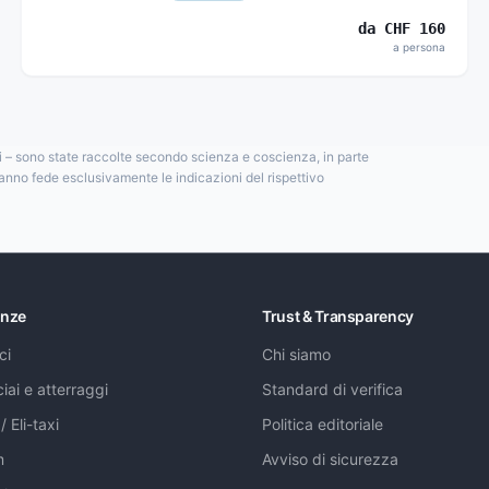
da
CHF
160
a persona
si – sono state raccolte secondo scienza e coscienza, in parte
anno fede esclusivamente le indicazioni del rispettivo
enze
Trust & Transparency
ci
Chi siamo
ciai e atterraggi
Standard di verifica
/ Eli-taxi
Politica editoriale
m
Avviso di sicurezza