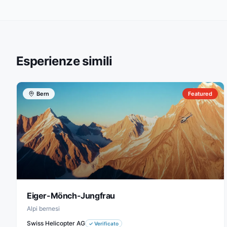
Esperienze simili
Bern
Featured
Eiger-Mönch-Jungfrau
Alpi bernesi
Swiss Helicopter AG
✓
Verificato