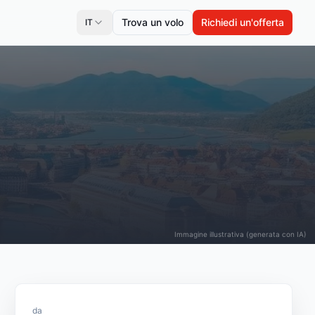
Trova un volo
Richiedi un'offerta
IT
Immagine illustrativa (generata con IA)
da