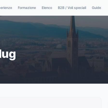
perienze
Formazione
Elenco
B2B / Voli speciali
Guide
lug