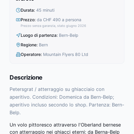
Durata
:
45 minuti
Prezzo
:
da CHF 490 a persona
Prezzo senza garanzia, stato giugno 2026
Luogo di partenza
:
Bern-Belp
Regione
:
Bern
Operatore
:
Mountain Flyers 80 Ltd
Descrizione
Petersgrat / atterraggio su ghiacciaio con
aperitivo. Condizioni: Domenica da Bern-Belp;
aperitivo incluso secondo lo shop. Partenza: Bern-
Belp.
Un volo pittoresco attraverso l'Oberland bernese
con atterraggio nei ghiacci eterni: da Berna-Belp