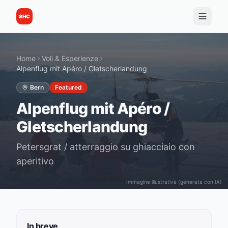
SHC
Home
Voli & Esperienze
Alpenflug mit Apéro / Gletscherlandung
Bern
Featured
Alpenflug mit Apéro /
Gletscherlandung
Petersgrat / atterraggio su ghiacciaio con
aperitivo
Immagine illustrativa (generata con IA)
In breve