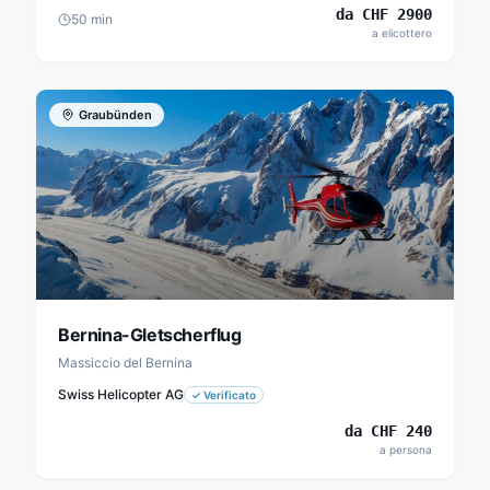
da
CHF
2900
50
min
a elicottero
Graubünden
Bernina-Gletscherflug
Massiccio del Bernina
Swiss Helicopter AG
✓
Verificato
da
CHF
240
a persona