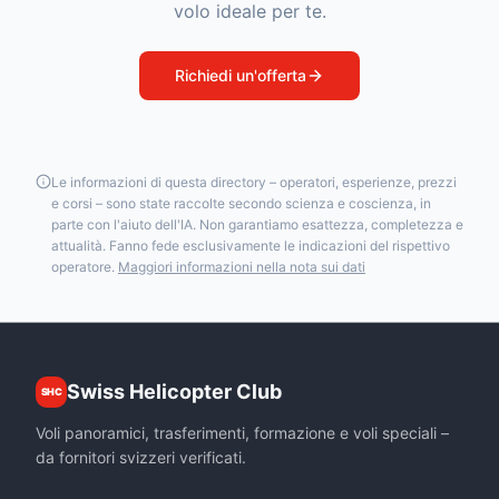
volo ideale per te.
Richiedi un'offerta
Le informazioni di questa directory – operatori, esperienze, prezzi
e corsi – sono state raccolte secondo scienza e coscienza, in
parte con l'aiuto dell'IA. Non garantiamo esattezza, completezza e
attualità. Fanno fede esclusivamente le indicazioni del rispettivo
operatore.
Maggiori informazioni nella nota sui dati
Swiss Helicopter Club
SHC
Voli panoramici, trasferimenti, formazione e voli speciali –
da fornitori svizzeri verificati.