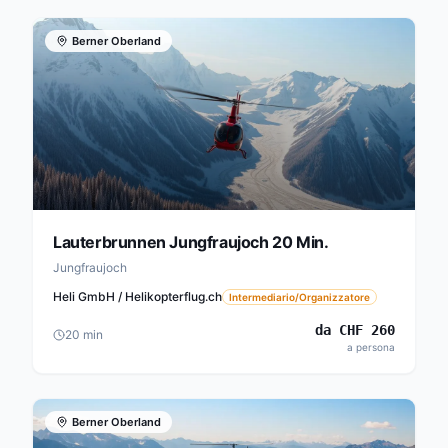
Berner Oberland
Lauterbrunnen Jungfraujoch 20 Min.
Jungfraujoch
Heli GmbH / Helikopterflug.ch
Intermediario/Organizzatore
da
CHF
260
20
min
a persona
Berner Oberland