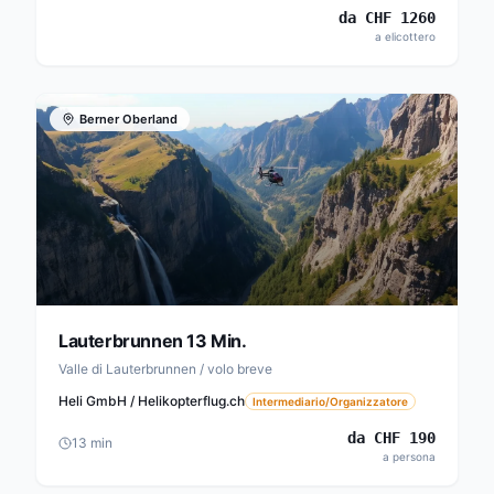
da
CHF
1260
a elicottero
Berner Oberland
Lauterbrunnen 13 Min.
Valle di Lauterbrunnen / volo breve
Heli GmbH / Helikopterflug.ch
Intermediario/Organizzatore
da
CHF
190
13
min
a persona