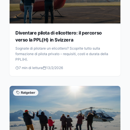
Diventare pilota di elicottero: il percorso
verso la PPL(H) in Svizzera
Sognate di pilotare un elicottero? Scoprite tutto sulla
formazione di pilota privato – requisiti, costi e durata della
PPL(H).
7
min di lettura
13/2/2026
Ratgeber