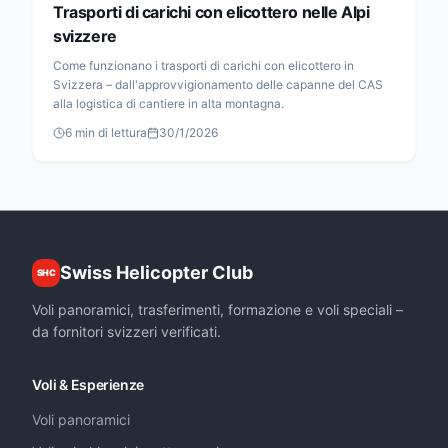
Trasporti di carichi con elicottero nelle Alpi
svizzere
Come funzionano i trasporti di carichi con elicottero in
Svizzera – dall'approvvigionamento delle capanne del CAS
alla logistica di cantiere in alta montagna.
6
min di lettura
30/1/2026
Swiss Helicopter Club
SHC
Voli panoramici, trasferimenti, formazione e voli speciali –
da fornitori svizzeri verificati.
Voli & Esperienze
Voli panoramici