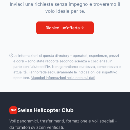
Inviaci una richiesta senza impegno e troveremo il
volo ideale per te.
Richiedi un'offerta
Le informazioni di questa directory – operatori, esperienze, prezzi
e corsi – sono state raccolte secondo scienza e coscienza, in
parte con l'aiuto dell'IA. Non garantiamo esattezza, completezza e
attualità. Fanno fede esclusivamente le indicazioni del rispettivo
operatore.
Maggiori informazioni nella nota sui dati
Swiss Helicopter Club
SHC
Voli panoramici, trasferimenti, formazione e voli speciali –
da fornitori svizzeri verificati.