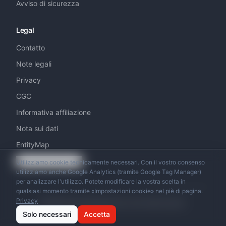
Avviso di sicurezza
Legal
Contatto
Note legali
Privacy
CGC
Informativa affiliazione
Nota sui dati
EntityMap
Impostazioni cookie
Utilizziamo cookie tecnicamente necessari. Con il vostro consenso
utilizziamo anche Google Analytics (tramite Google Tag Manager)
per analizzare l'utilizzo. Potete modificare la vostra scelta in
qualsiasi momento tramite «Impostazioni cookie» nel piè di pagina.
Privacy
© 2026 Swiss Helicopter Club. Tutti i diritti riservati.
Solo necessari
Accetta