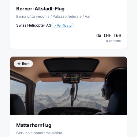
Berner-Altstadt-Flug
Berna città vecchia / Palazzo federale / Aar
Swiss Helicopter AG
✓
Verificato
da
CHF
160
a persona
Bern
Matterhornflug
Cervino e panorama alpino