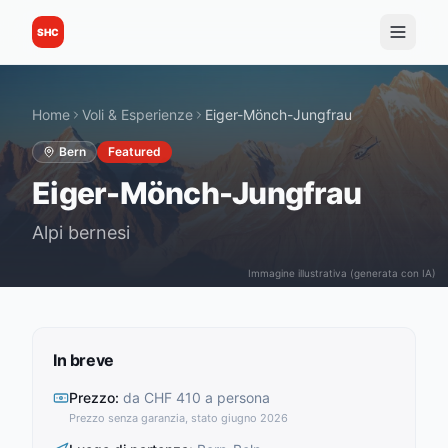
SHC
Home
Voli & Esperienze
Eiger-Mönch-Jungfrau
Bern
Featured
Eiger-Mönch-Jungfrau
Alpi bernesi
Immagine illustrativa (generata con IA)
In breve
Prezzo
:
da CHF 410 a persona
Prezzo senza garanzia, stato giugno 2026