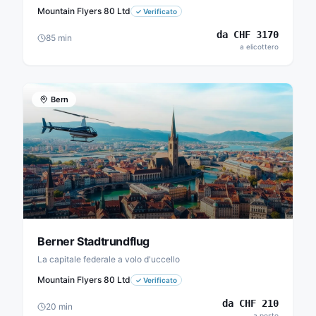
Mountain Flyers 80 Ltd
✓
Verificato
da
CHF
3170
85
min
a elicottero
Bern
Berner Stadtrundflug
La capitale federale a volo d'uccello
Mountain Flyers 80 Ltd
✓
Verificato
da
CHF
210
20
min
a posto