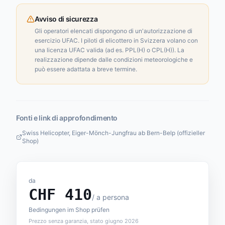
Avviso di sicurezza
Gli operatori elencati dispongono di un'autorizzazione di
esercizio UFAC. I piloti di elicottero in Svizzera volano con
una licenza UFAC valida (ad es. PPL(H) o CPL(H)). La
realizzazione dipende dalle condizioni meteorologiche e
può essere adattata a breve termine.
Fonti e link di approfondimento
Swiss Helicopter, Eiger-Mönch-Jungfrau ab Bern-Belp (offizieller
Shop)
da
CHF
410
/
a persona
Bedingungen im Shop prüfen
Prezzo senza garanzia, stato giugno 2026