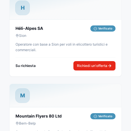
H
Héli-Alpes SA
Verificato
Sion
Operatore con base a Sion per voli in elicottero turistici e
commerciali.
Su richiesta
Richiedi un'offerta
M
Mountain Flyers 80 Ltd
Verificato
Bern-Belp