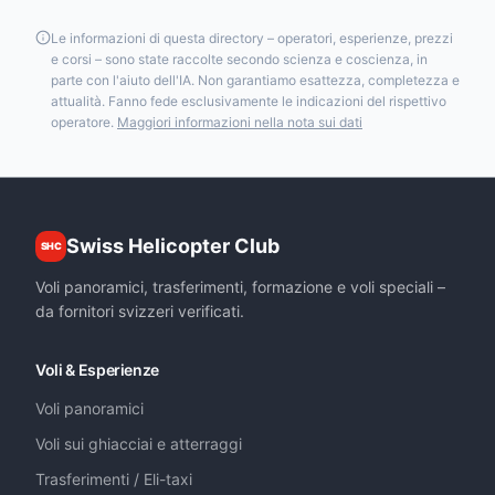
Le informazioni di questa directory – operatori, esperienze, prezzi
e corsi – sono state raccolte secondo scienza e coscienza, in
parte con l'aiuto dell'IA. Non garantiamo esattezza, completezza e
attualità. Fanno fede esclusivamente le indicazioni del rispettivo
operatore.
Maggiori informazioni nella nota sui dati
Swiss Helicopter Club
SHC
Voli panoramici, trasferimenti, formazione e voli speciali –
da fornitori svizzeri verificati.
Voli & Esperienze
Voli panoramici
Voli sui ghiacciai e atterraggi
Trasferimenti / Eli-taxi