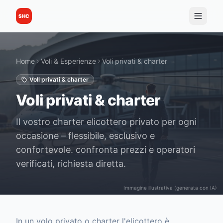
SHC
Home
Voli & Esperienze
Voli privati & charter
Voli privati & charter
Voli privati & charter
Il vostro charter elicottero privato per ogni
occasione – flessibile, esclusivo e
confortevole. confronta prezzi e operatori
verificati, richiesta diretta.
Immagine illustrativa (generata con IA)
In un volo privato o charter l'elicottero è