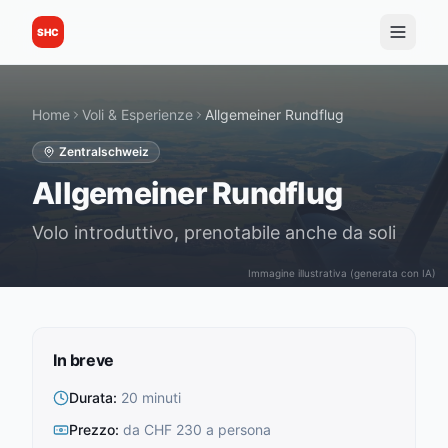
SHC
Home
Voli & Esperienze
Allgemeiner Rundflug
Zentralschweiz
Allgemeiner Rundflug
Volo introduttivo, prenotabile anche da soli
Immagine illustrativa (generata con IA)
In breve
Durata
:
20 minuti
Prezzo
:
da CHF 230 a persona