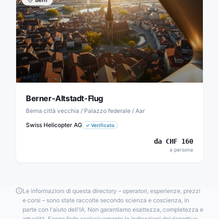
Bern
Berner-Altstadt-Flug
Berna città vecchia / Palazzo federale / Aar
Swiss Helicopter AG
✓
Verificato
da
CHF
160
a persona
Le informazioni di questa directory – operatori, esperienze, prezzi
e corsi – sono state raccolte secondo scienza e coscienza, in
parte con l'aiuto dell'IA. Non garantiamo esattezza, completezza e
attualità. Fanno fede esclusivamente le indicazioni del rispettivo