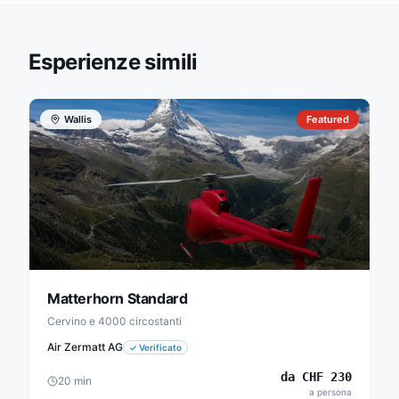
Esperienze simili
Wallis
Featured
Matterhorn Standard
Cervino e 4000 circostanti
Air Zermatt AG
✓
Verificato
da
CHF
230
20
min
a persona