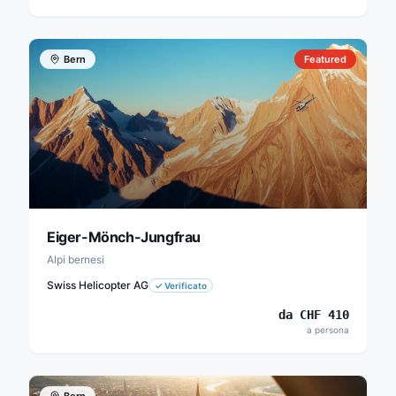
Bern
Featured
Eiger-Mönch-Jungfrau
Alpi bernesi
Swiss Helicopter AG
✓
Verificato
da
CHF
410
a persona