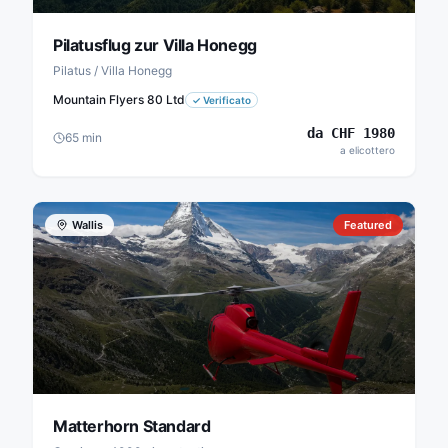
Pilatusflug zur Villa Honegg
Pilatus / Villa Honegg
Mountain Flyers 80 Ltd
✓
Verificato
da
CHF
1980
65
min
a elicottero
Wallis
Featured
Matterhorn Standard