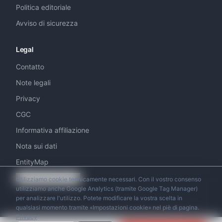
Politica editoriale
Avviso di sicurezza
Legal
Contatto
Note legali
Privacy
CGC
Informativa affiliazione
Nota sui dati
EntityMap
Impostazioni cookie
Utilizziamo cookie tecnicamente necessari. Con il vostro consenso
utilizziamo anche Google Analytics (tramite Google Tag Manager)
per analizzare l'utilizzo. Potete modificare la vostra scelta in
qualsiasi momento tramite «Impostazioni cookie» nel piè di pagina.
Privacy
© 2026 Swiss Helicopter Club. Tutti i diritti riservati.