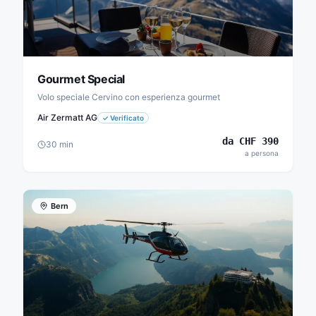
Gourmet Special
Volo speciale Cervino con esperienza gourmet
Air Zermatt AG
✓
Verificato
da
CHF
390
30
min
a persona
Bern