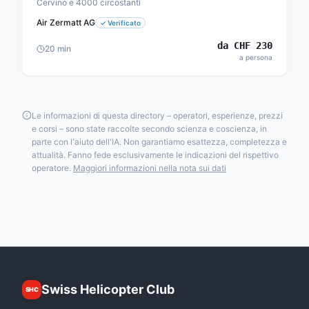
Cervino e 4000 circostanti
Air Zermatt AG
✓
Verificato
da
CHF
230
20
min
a persona
Le informazioni di questa directory – operatori, esperienze, prezzi
e corsi – sono state raccolte secondo scienza e coscienza, in
parte con l'aiuto dell'IA. Non garantiamo esattezza, completezza e
attualità. Fanno fede esclusivamente le indicazioni del rispettivo
operatore.
Maggiori informazioni nella nota sui dati
Swiss Helicopter Club
SHC