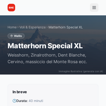
SHC
Home
Voli & Esperienze
Matterhorn Special XL
Wallis
Matterhorn Special XL
Weisshorn, Zinalrothorn, Dent Blanche,
Cervino, massiccio del Monte Rosa ecc.
Immagine illustrativa (generata con IA)
In breve
Durata
:
40 minuti