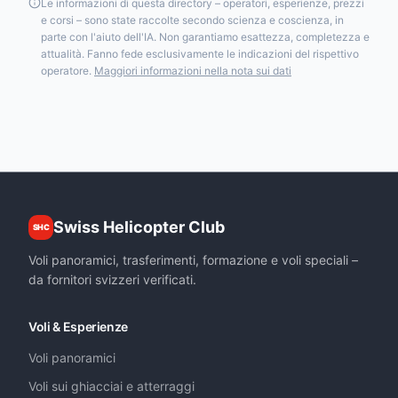
Le informazioni di questa directory – operatori, esperienze, prezzi
e corsi – sono state raccolte secondo scienza e coscienza, in
parte con l'aiuto dell'IA. Non garantiamo esattezza, completezza e
attualità. Fanno fede esclusivamente le indicazioni del rispettivo
operatore.
Maggiori informazioni nella nota sui dati
Swiss Helicopter Club
SHC
Voli panoramici, trasferimenti, formazione e voli speciali –
da fornitori svizzeri verificati.
Voli & Esperienze
Voli panoramici
Voli sui ghiacciai e atterraggi