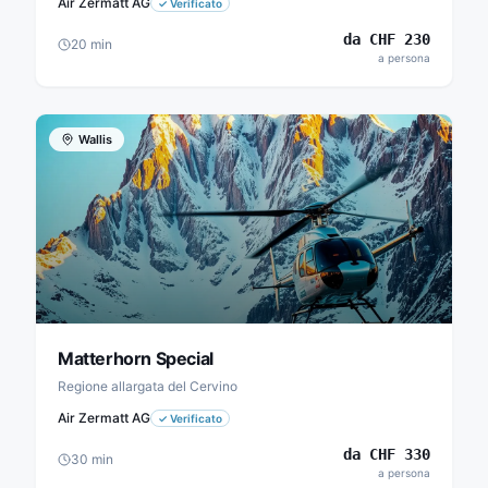
Air Zermatt AG
✓
Verificato
da
CHF
230
20
min
a persona
Wallis
Matterhorn Special
Regione allargata del Cervino
Air Zermatt AG
✓
Verificato
da
CHF
330
30
min
a persona