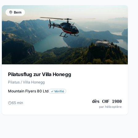
Bern
Pilatusflug zur Villa Honegg
Pilatus / Villa Honegg
Mountain Flyers 80 Ltd
✓
Vérifié
dès
CHF
1980
65
min
par hélicoptère