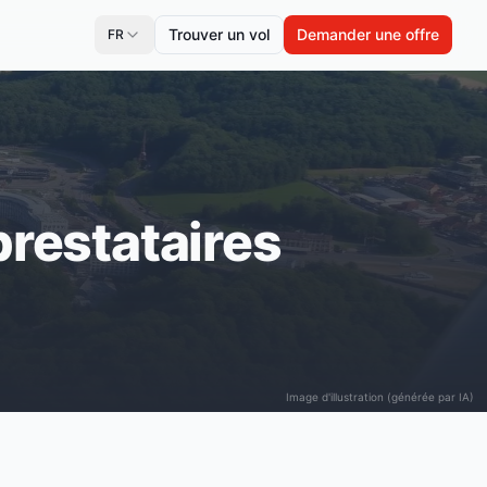
Trouver un vol
Demander une offre
FR
prestataires
Image d'illustration (générée par IA)