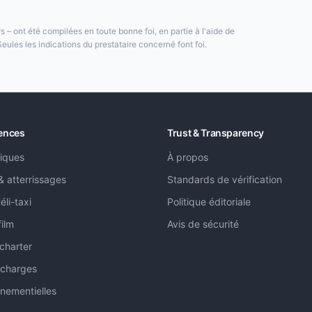
s – ont été compilées en toute bonne foi, en partie à l'aide de
. Seules les indications du prestataire concerné font foi.
iences
Trust & Transparency
iques
À propos
 & atterrissages
Standards de vérification
éli-taxi
Politique éditoriale
film
Avis de sécurité
 charter
 charges
nementielles