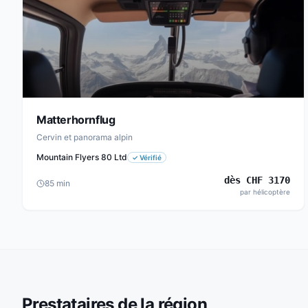
Matterhornflug
Cervin et panorama alpin
Mountain Flyers 80 Ltd
✓
Vérifié
dès
CHF
3170
85
min
par hélicoptère
Prestataires de la région