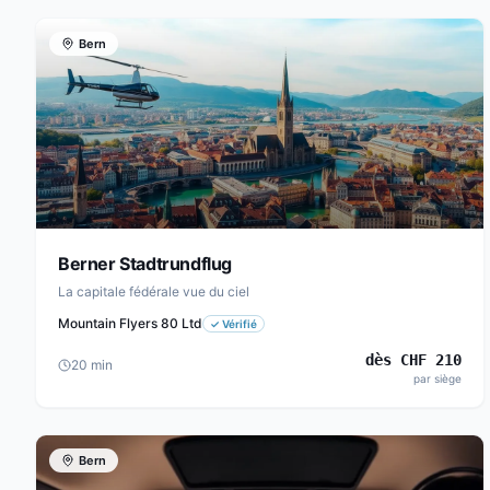
Bern
Berner Stadtrundflug
La capitale fédérale vue du ciel
Mountain Flyers 80 Ltd
✓
Vérifié
dès
CHF
210
20
min
par siège
Bern