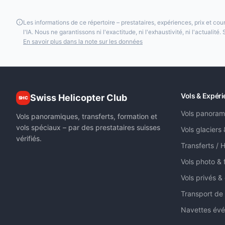
Les informations de ce répertoire – prestataires, expériences, prix et cour
l'IA. Nous ne garantissons ni l'exactitude, ni l'exhaustivité, ni l'actualité
En savoir plus dans la note sur les données
Vols & Expér
Swiss Helicopter Club
SHC
Vols panoram
Vols panoramiques, transferts, formation et
vols spéciaux – par des prestataires suisses
Vols glaciers
vérifiés.
Transferts / H
Vols photo & 
Vols privés &
Transport de
Navettes évé