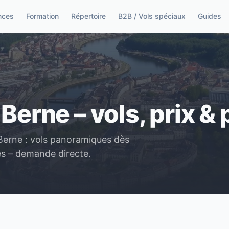
nces
Formation
Répertoire
B2B / Vols spéciaux
Guides
Berne – vols, prix & 
 Berne : vols panoramiques dès
es – demande directe.