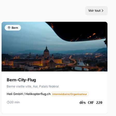
Voir tout
Bern
Bern-City-Flug
Berne vieille ville, Aar, Palais fédéral
Heli GmbH / Helikopterflug.ch
Intermédiaire/Organisateur
20
min
dès
CHF
220