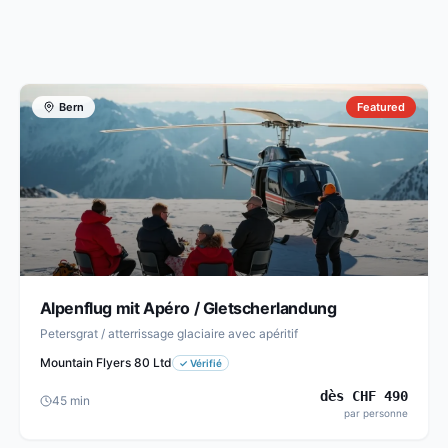
Bern
Featured
Alpenflug mit Apéro / Gletscherlandung
Petersgrat / atterrissage glaciaire avec apéritif
Mountain Flyers 80 Ltd
✓
Vérifié
dès
CHF
490
45
min
par personne