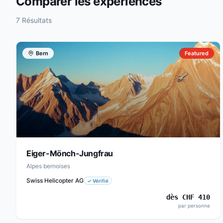
Comparer les expériences
7 Résultats
Bern
Featured
Eiger-Mönch-Jungfrau
Alpes bernoises
Swiss Helicopter AG
✓
Vérifié
dès
CHF
410
par personne