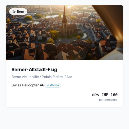
Bern
Berner-Altstadt-Flug
Berne vieille ville / Palais fédéral / Aar
Swiss Helicopter AG
✓
Vérifié
dès
CHF
160
par personne