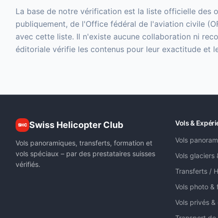
La base de notre vérification est la liste officielle des
publiquement, de l'Office fédéral de l'aviation civile
avec cette liste. Il n'existe aucune collaboration ni 
éditoriale vérifie les contenus pour leur exactitude et le
Vols & Expér
Swiss Helicopter Club
SHC
Vols panoram
Vols panoramiques, transferts, formation et
vols spéciaux – par des prestataires suisses
Vols glaciers
vérifiés.
Transferts / H
Vols photo & 
Vols privés &
Transport de