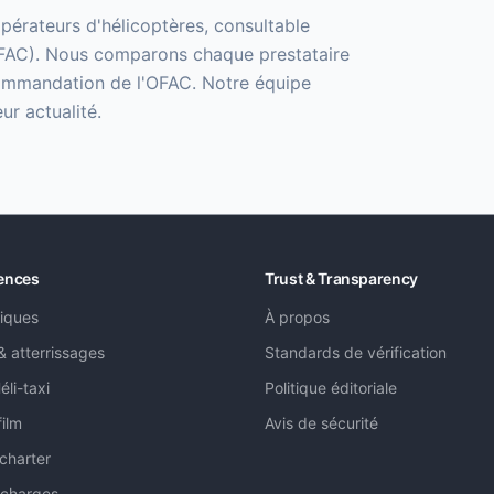
 opérateurs d'hélicoptères, consultable
 (OFAC). Nous comparons chaque prestataire
recommandation de l'OFAC. Notre équipe
ur actualité.
iences
Trust & Transparency
iques
À propos
 & atterrissages
Standards de vérification
éli-taxi
Politique éditoriale
film
Avis de sécurité
 charter
 charges