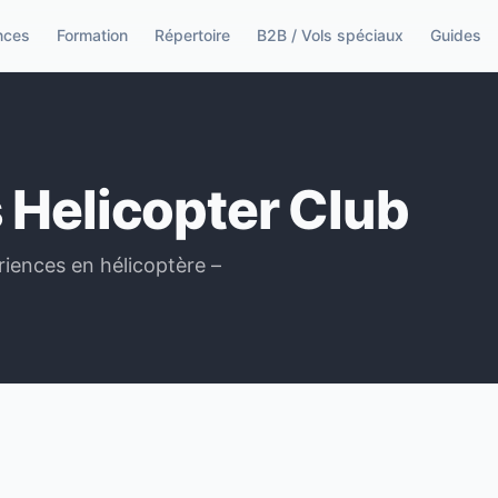
nces
Formation
Répertoire
B2B / Vols spéciaux
Guides
 Helicopter Club
iences en hélicoptère –