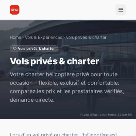
SHC
Home
Vols & Expériences
Vols privés & charter
Vols privés & charter
Vols privés & charter
Votre charter hélicoptère privé pour toute
occasion – flexible, exclusif et confortable.
comparez les prix et les prestataires vérifiés,
demande directe.
Image d'illustration (générée par IA)
Lors d'un vol privé ou charter, l'hélicoptère est