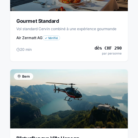
Gourmet Standard
Vol standard Cervin combiné à une expérience gourmande
Air Zermatt AG
✓
Vérifié
dès
CHF
290
20
min
par personne
Bern