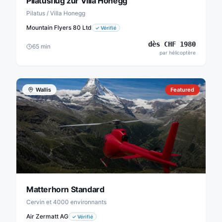
Pilatusflug zur Villa Honegg
Pilatus / Villa Honegg
Mountain Flyers 80 Ltd
✓
Vérifié
dès
CHF
1980
65
min
par hélicoptère
Wallis
Featured
Matterhorn Standard
Cervin et 4000 environnants
Air Zermatt AG
✓
Vérifié