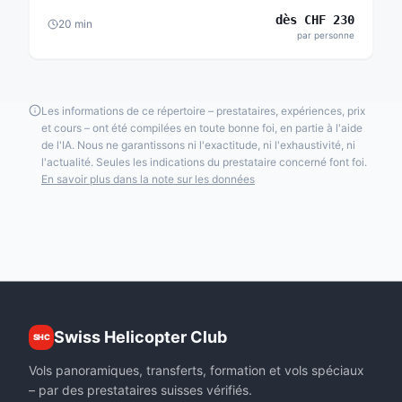
dès
CHF
230
20
min
par personne
Les informations de ce répertoire – prestataires, expériences, prix
et cours – ont été compilées en toute bonne foi, en partie à l'aide
de l'IA. Nous ne garantissons ni l'exactitude, ni l'exhaustivité, ni
l'actualité. Seules les indications du prestataire concerné font foi.
En savoir plus dans la note sur les données
Swiss Helicopter Club
SHC
Vols panoramiques, transferts, formation et vols spéciaux
– par des prestataires suisses vérifiés.