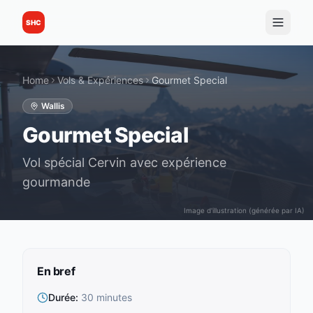
SHC
Home
Vols & Expériences
Gourmet Special
Wallis
Gourmet Special
Vol spécial Cervin avec expérience
gourmande
Image d'illustration (générée par IA)
En bref
Durée
:
30 minutes