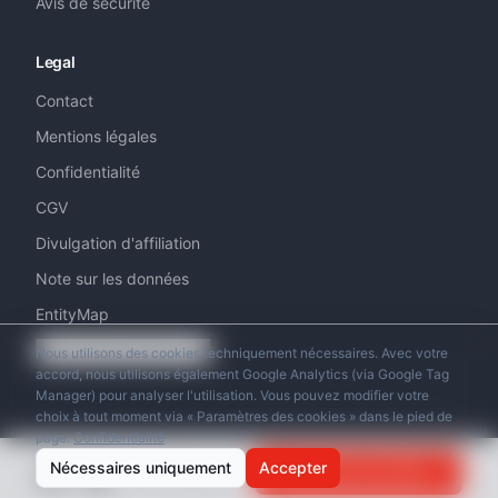
Avis de sécurité
Legal
Contact
Mentions légales
Confidentialité
CGV
Divulgation d'affiliation
Note sur les données
EntityMap
Paramètres des cookies
Nous utilisons des cookies techniquement nécessaires. Avec votre
accord, nous utilisons également Google Analytics (via Google Tag
Manager) pour analyser l'utilisation. Vous pouvez modifier votre
choix à tout moment via « Paramètres des cookies » dans le pied de
page.
Confidentialité
© 2026 Swiss Helicopter Club. Tous droits réservés.
dès
Nécessaires uniquement
Accepter
Demander une offre
CHF
390
/
par personne