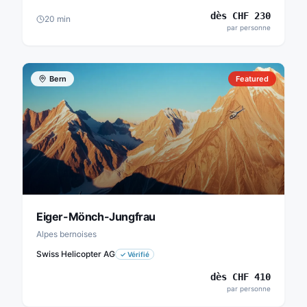
dès
CHF
230
20
min
par personne
Bern
Featured
Eiger-Mönch-Jungfrau
Alpes bernoises
Swiss Helicopter AG
✓
Vérifié
dès
CHF
410
par personne