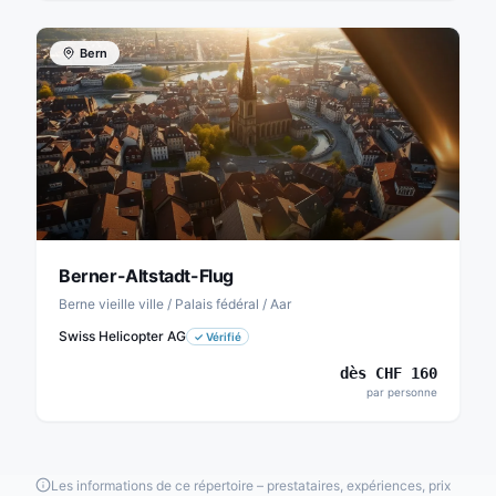
Bern
Berner-Altstadt-Flug
Berne vieille ville / Palais fédéral / Aar
Swiss Helicopter AG
✓
Vérifié
dès
CHF
160
par personne
Les informations de ce répertoire – prestataires, expériences, prix