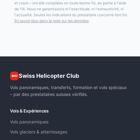
et cours – ont été compilées en toute bonne foi, en partie à l'aide
de l'IA. Nous ne garantissons ni l'exactitude, ni l'exhaustivité, ni
l'actualité. Seules les indications du prestataire concerné font foi.
En savoir plus dans la note sur les données
Swiss Helicopter Club
SHC
Vols panoramiques, transferts, formation et vols spéciaux
– par des prestataires suisses vérifiés.
Vols & Expériences
Vols panoramiques
Vols glaciers & atterrissages