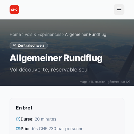
SHC
Home
Vols & Expériences
Allgemeiner Rundflug
Zentralschweiz
Allgemeiner Rundflug
Vol découverte, réservable seul
Image d'illustration (générée par IA)
En bref
Durée
:
20 minutes
Prix
:
dès CHF 230 par personne