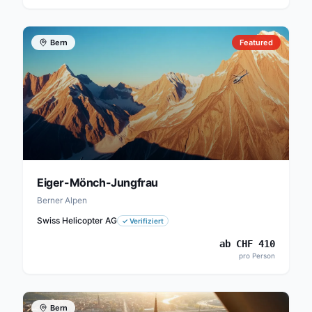
Bern
Featured
Eiger-Mönch-Jungfrau
Berner Alpen
Swiss Helicopter AG
✓
Verifiziert
ab
CHF
410
pro Person
Bern