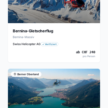
Bernina-Gletscherflug
Bernina-Massiv
Swiss Helicopter AG
✓
Verifiziert
ab
CHF
240
pro Person
Berner Oberland