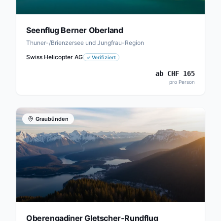
Seenflug Berner Oberland
Thuner-/Brienzersee und Jungfrau-Region
Swiss Helicopter AG
✓
Verifiziert
ab
CHF
165
pro Person
Graubünden
Oberengadiner Gletscher-Rundflug