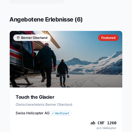
Angebotene Erlebnisse
(
6
)
Berner Oberland
Featured
Touch the Glacier
Gletschererlebnis Berner Oberland
Swiss Helicopter AG
✓
Verifiziert
ab
CHF
1260
pro Helikopter