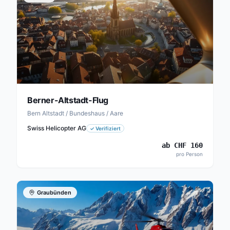
Berner-Altstadt-Flug
Bern Altstadt / Bundeshaus / Aare
Swiss Helicopter AG
✓
Verifiziert
ab
CHF
160
pro Person
Graubünden