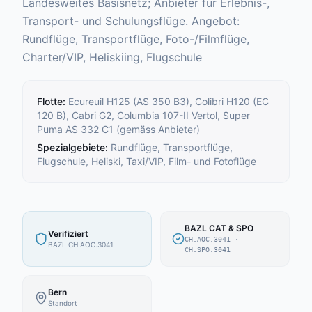
Landesweites Basisnetz; Anbieter für Erlebnis-,
Transport- und Schulungsflüge. Angebot:
Rundflüge, Transportflüge, Foto-/Filmflüge,
Charter/VIP, Heliskiing, Flugschule
Flotte
:
Ecureuil H125 (AS 350 B3), Colibri H120 (EC
120 B), Cabri G2, Columbia 107-II Vertol, Super
Puma AS 332 C1 (gemäss Anbieter)
Spezialgebiete
:
Rundflüge, Transportflüge,
Flugschule, Heliski, Taxi/VIP, Film- und Fotoflüge
BAZL CAT & SPO
Verifiziert
CH.AOC.3041
·
BAZL CH.AOC.3041
CH.SPO.3041
Bern
Standort