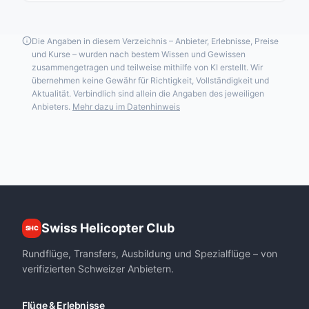
Die Angaben in diesem Verzeichnis – Anbieter, Erlebnisse, Preise
und Kurse – wurden nach bestem Wissen und Gewissen
zusammengetragen und teilweise mithilfe von KI erstellt. Wir
übernehmen keine Gewähr für Richtigkeit, Vollständigkeit und
Aktualität. Verbindlich sind allein die Angaben des jeweiligen
Anbieters.
Mehr dazu im Datenhinweis
Swiss Helicopter Club
SHC
Rundflüge, Transfers, Ausbildung und Spezialflüge – von
verifizierten Schweizer Anbietern.
Flüge & Erlebnisse