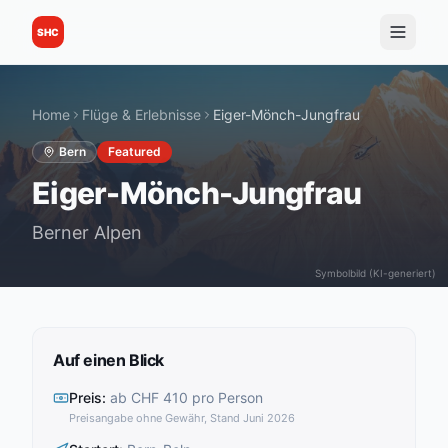
SHC
Home
Flüge & Erlebnisse
Eiger-Mönch-Jungfrau
Bern
Featured
Eiger-Mönch-Jungfrau
Berner Alpen
Symbolbild (KI-generiert)
Auf einen Blick
Preis
:
ab CHF 410 pro Person
Preisangabe ohne Gewähr, Stand Juni 2026