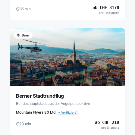
ab
CHF
3170
85
min
pro Helikopter
Bern
Berner Stadtrundflug
Bundeshauptstadt aus der Vogelperspektive
Mountain Flyers 80 Ltd
✓
Verifiziert
ab
CHF
210
20
min
pro Sitzplatz