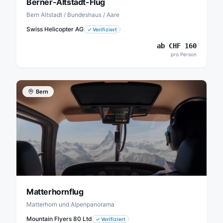
Berner-Altstadt-Flug
Bern Altstadt / Bundeshaus / Aare
Swiss Helicopter AG
✓
Verifiziert
ab
CHF
160
pro Person
Bern
Matterhornflug
Matterhorn und Alpenpanorama
Mountain Flyers 80 Ltd
✓
Verifiziert