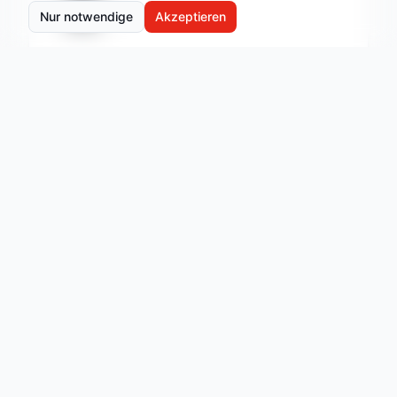
Nur notwendige
Akzeptieren
B2B & Spezialflüge
Lastentransporte, Inspektionsflüge, Event-
Shuttles und Logistik für Unternehmen und
Projekte.
Mehr erfahren
Beliebte Erlebnisse