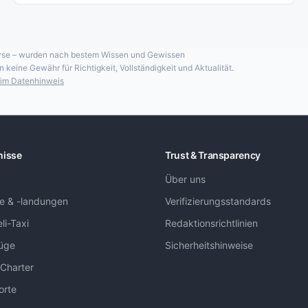
 Kurse – wurden nach bestem Wissen und Gewissen
keine Gewähr für Richtigkeit, Vollständigkeit und Aktualität.
im Datenhinweis
nisse
Trust & Transparency
Über uns
ge & -landungen
Verifizierungsstandards
li-Taxi
Redaktionsrichtlinien
lüge
Sicherheitshinweise
 Charter
orte