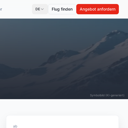
r
Flug finden
Angebot anfordern
DE
Symbolbild (KI-generiert)
ab