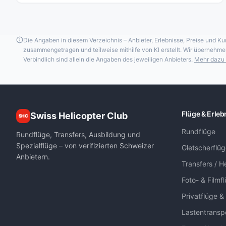
Die Angaben in diesem Verzeichnis – Anbieter, Erlebnisse, Preise und
zusammengetragen und teilweise mithilfe von KI erstellt. Wir übernehmen 
Verbindlich sind allein die Angaben des jeweiligen Anbieters.
Mehr dazu 
Flüge & Erleb
Swiss Helicopter Club
SHC
Rundflüge
Rundflüge, Transfers, Ausbildung und
Spezialflüge – von verifizierten Schweizer
Gletscherflü
Anbietern.
Transfers / He
Foto- & Filmf
Privatflüge &
Lastentransp