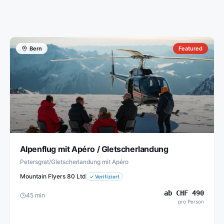
Bern
Featured
Alpenflug mit Apéro / Gletscherlandung
Petersgrat/Gletscherlandung mit Apéro
Mountain Flyers 80 Ltd
✓
Verifiziert
ab
CHF
490
45
min
pro Person