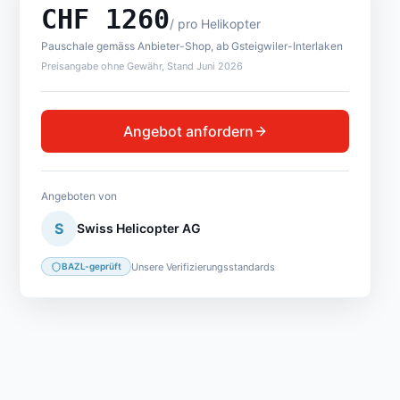
CHF
1260
/
pro Helikopter
Pauschale gemäss Anbieter-Shop, ab Gsteigwiler-Interlaken
Preisangabe ohne Gewähr, Stand Juni 2026
Angebot anfordern
Angeboten von
S
Swiss Helicopter AG
Unsere Verifizierungsstandards
BAZL-geprüft