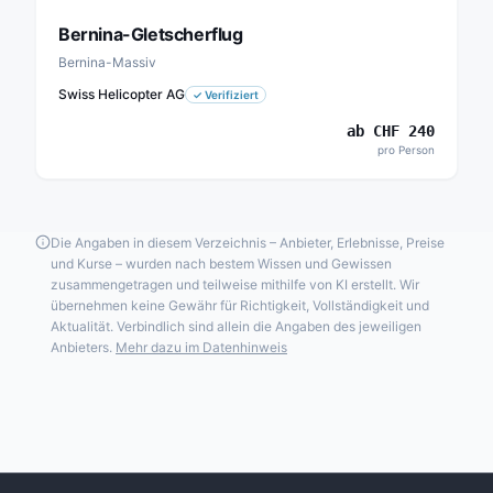
Bernina-Gletscherflug
Bernina-Massiv
Swiss Helicopter AG
✓
Verifiziert
ab
CHF
240
pro Person
Die Angaben in diesem Verzeichnis – Anbieter, Erlebnisse, Preise
und Kurse – wurden nach bestem Wissen und Gewissen
zusammengetragen und teilweise mithilfe von KI erstellt. Wir
übernehmen keine Gewähr für Richtigkeit, Vollständigkeit und
Aktualität. Verbindlich sind allein die Angaben des jeweiligen
Anbieters.
Mehr dazu im Datenhinweis