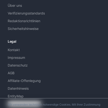
Über uns
Verifizierungsstandards
Redaktionsrichtlinien
Sicherheitshinweise
Legal
Kontakt
Impressum
Datenschutz
AGB
Affiliate-Offenlegung
Datenhinweis
EntityMap
Cookie-Einstellungen
Wir verwenden technisch notwendige Cookies. Mit Ihrer Zustimmung