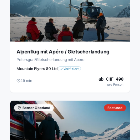
Alpenflug mit Apéro / Gletscherlandung
Petersgrat/Gletscherlandung mit Apéro
Mountain Flyers 80 Ltd
✓
Verifiziert
ab
CHF
490
45
min
pro Person
Berner Oberland
Featured