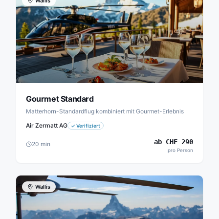
Wallis
Gourmet Standard
Matterhorn-Standardflug kombiniert mit Gourmet-Erlebnis
Air Zermatt AG
✓
Verifiziert
ab
CHF
290
20
min
pro Person
Wallis