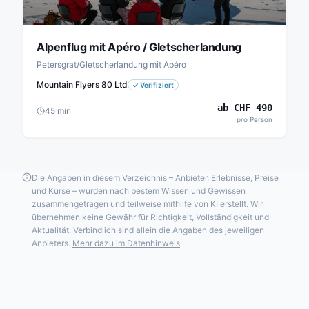
Alpenflug mit Apéro / Gletscherlandung
Petersgrat/Gletscherlandung mit Apéro
Mountain Flyers 80 Ltd
✓
Verifiziert
ab
CHF
490
45
min
pro Person
Die Angaben in diesem Verzeichnis – Anbieter, Erlebnisse, Preise
und Kurse – wurden nach bestem Wissen und Gewissen
zusammengetragen und teilweise mithilfe von KI erstellt. Wir
übernehmen keine Gewähr für Richtigkeit, Vollständigkeit und
Aktualität. Verbindlich sind allein die Angaben des jeweiligen
Anbieters.
Mehr dazu im Datenhinweis