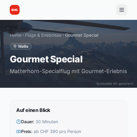
SHC
Home
Flüge & Erlebnisse
Gourmet Special
Wallis
Gourmet Special
Matterhorn-Specialflug mit Gourmet-Erlebnis
Symbolbild (KI-generiert)
Auf einen Blick
Dauer
:
30 Minuten
Preis
:
ab CHF 390 pro Person