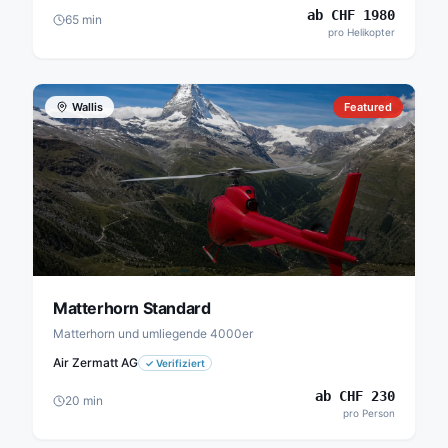
ab
CHF
1980
65
min
pro Helikopter
Wallis
Featured
Matterhorn Standard
Matterhorn und umliegende 4000er
Air Zermatt AG
✓
Verifiziert
ab
CHF
230
20
min
pro Person