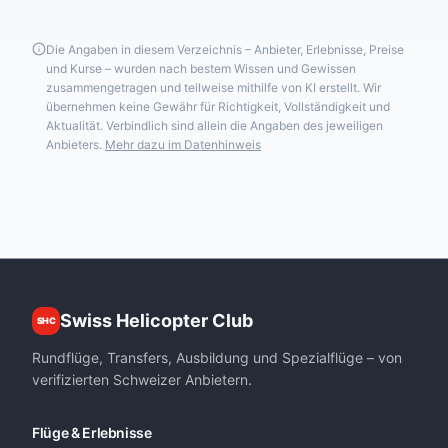
Die Angaben in diesem Verzeichnis – Anbieter, Erlebnisse, Preise
und Kurse – wurden nach bestem Wissen und Gewissen
zusammengetragen und teilweise mithilfe von KI erstellt. Wir
übernehmen keine Gewähr für Richtigkeit, Vollständigkeit und
Aktualität. Verbindlich sind allein die Angaben des jeweiligen
Anbieters.
Mehr dazu im Datenhinweis
Swiss Helicopter Club
SHC
Rundflüge, Transfers, Ausbildung und Spezialflüge – von
verifizierten Schweizer Anbietern.
Flüge & Erlebnisse