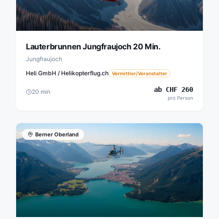
Lauterbrunnen Jungfraujoch 20 Min.
Jungfraujoch
Heli GmbH / Helikopterflug.ch
Vermittler/Veranstalter
ab
CHF
260
20
min
pro Person
Berner Oberland