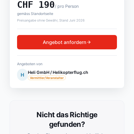
CHF
190
/
pro Person
gemäss Standortseite
Preisangabe ohne Gewähr, Stand Juni 2026
Angebot anfordern
Angeboten von
Heli GmbH / Helikopterflug.ch
H
Vermittler/Veranstalter
Nicht das Richtige
gefunden?