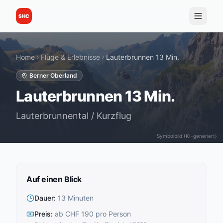
SHC
Home
Flüge & Erlebnisse
Lauterbrunnen 13 Min.
Berner Oberland
Lauterbrunnen 13 Min.
Lauterbrunnental / Kurzflug
Symbolbild (KI-generiert)
Auf einen Blick
Dauer
:
13 Minuten
Preis
:
ab CHF 190 pro Person