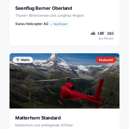
Seenflug Berner Oberland
Thuner-/Brienzersee und Jungfrau-Region
Swiss Helicopter AG
✓
Verifiziert
ab
CHF
165
pro Person
Wallis
Featured
Matterhorn Standard
Matterhorn und umliegende 4000er