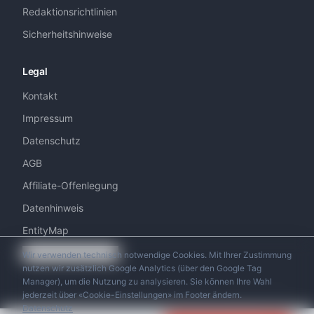
Redaktionsrichtlinien
Sicherheitshinweise
Legal
Kontakt
Impressum
Datenschutz
AGB
Affiliate-Offenlegung
Datenhinweis
EntityMap
Cookie-Einstellungen
Wir verwenden technisch notwendige Cookies. Mit Ihrer Zustimmung
nutzen wir zusätzlich Google Analytics (über den Google Tag
Manager), um die Nutzung zu analysieren. Sie können Ihre Wahl
jederzeit über «Cookie-Einstellungen» im Footer ändern.
Datenschutz
© 2026 Swiss Helicopter Club. Alle Rechte vorbehalten.