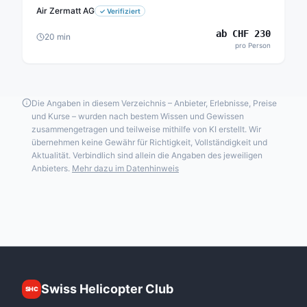
Air Zermatt AG
✓
Verifiziert
ab
CHF
230
20
min
pro Person
Die Angaben in diesem Verzeichnis – Anbieter, Erlebnisse, Preise
und Kurse – wurden nach bestem Wissen und Gewissen
zusammengetragen und teilweise mithilfe von KI erstellt. Wir
übernehmen keine Gewähr für Richtigkeit, Vollständigkeit und
Aktualität. Verbindlich sind allein die Angaben des jeweiligen
Anbieters.
Mehr dazu im Datenhinweis
Swiss Helicopter Club
SHC