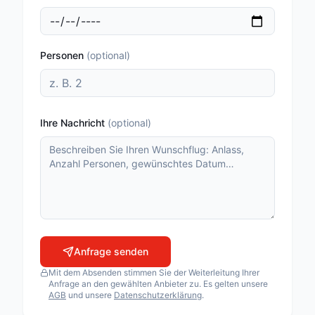
Matterhorn Special
Matterhorn Special XL
Matterhorn Standard
Personen
(
optional
)
Matterhornflug
Oberengadiner Gletscher-Rundflug
Pilatusflug zur Villa Honegg
Ihre Nachricht
(
optional
)
Seenflug Berner Oberland
Touch the Glacier
FLUGSCHULEN
Air Zermatt AG
Air-Glaciers SA
Anfrage senden
Airport Helicopter AHB AG
Mit dem Absenden stimmen Sie der Weiterleitung Ihrer
Fuchs Helikopter AG
Anfrage an den gewählten Anbieter zu. Es gelten unsere
AGB
und unsere
Datenschutzerklärung
.
Heli Sitterdorf AG / Heli Academy