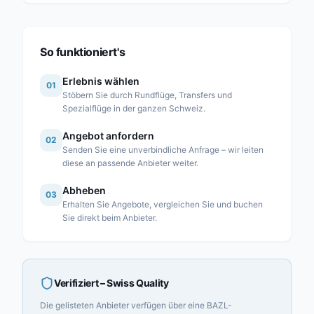
Héli-Alpes SA
Heli-Lausanne SA
Heli-TV SA
So funktioniert's
Karen SA
Erlebnis wählen
01
Linth Air Service AG
Stöbern Sie durch Rundflüge, Transfers und
Spezialflüge in der ganzen Schweiz.
Mountain Flyers 80 Ltd
Angebot anfordern
Partn’Air Management SA
02
Senden Sie eine unverbindliche Anfrage – wir leiten
Rose Helicopter AG
diese an passende Anbieter weiter.
Simplon Air GmbH
Abheben
03
Erhalten Sie Angebote, vergleichen Sie und buchen
Swiss Helicopter AG
Sie direkt beim Anbieter.
Verifiziert
– Swiss Quality
Die gelisteten Anbieter verfügen über eine BAZL-