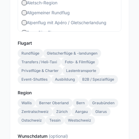
Aletsch-Region
Allgemeiner Rundflug
Alpenflug mit Apéro / Gletscherlandung
Bern-City-Flug
Berner Stadtrundflug
Flugart
Berner-Altstadt-Flug
Rundflüge
Gletscherflüge & -landungen
Transfers / Heli-Taxi
Bernina-Gletscherflug
Foto- & Filmflüge
Privatflüge & Charter
Lastentransporte
Bietschhorn-Region
Event-Shuttles
Ausbildung
B2B / Spezialflüge
Eiger-Mönch-Jungfrau
Gourmet Special
Region
Gourmet Standard
Wallis
Berner Oberland
Bern
Graubünden
Zentralschweiz
Lauterbrunnen 13 Min.
Zürich
Aargau
Glarus
Ostschweiz
Tessin
Westschweiz
Lauterbrunnen Gletscherlandung 30 Min.
Lauterbrunnen Jungfraujoch 20 Min.
Wunschdatum
(
optional
)