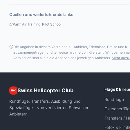
Quellen und weiterführende Links
Partn'Air Training, Pilot School
Die Angaben in diesem Verzeichnis – Anbieter, Erlebnisse, Preise und
zusammengetragen und teilweise mithilfe von KI erstellt. Wir übernehmen 
Verbindlich sind allein die Angaben des jeweiligen Anbieters.
Mehr dazu 
Flüge & Erleb
Swiss Helicopter Club
SHC
Rundflüge
Rundflüge, Transfers, Ausbildung und
Spezialflüge – von verifizierten Schweizer
Gletscherflü
Anbietern.
Transfers / He
Foto- & Filmf