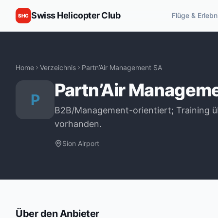
Swiss Helicopter Club
Flüge & Erlebn
SHC
Home
Verzeichnis
Partn’Air Management SA
Partn’Air Managem
P
B2B/Management-orientiert; Training üb
vorhanden.
Sion Airport
Über den Anbieter