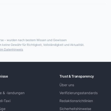
 Kurse – wurden nach bestem Wissen und Gewissen
keine Gewähr für Richtigkeit, Vollständigkeit und Aktualität.
im Datenhinweis
nisse
Trust & Transparency
Über uns
ge & -landungen
Verifizierungsstandards
li-Taxi
Redaktionsrichtlinien
lüge
Sicherheitshinweise