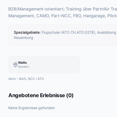
B2B/Management-orientiert; Training über Partn’Air Tr
Management, CAMO, Part-NCC, FBO, Hangarage, Pilote
Spezialgebiete
:
Flugschule (ATO CH.ATO.0278), Ausbildung a
Neuenburg
Wallis
Standort
Aktiv – BAZL NCC / ATO
Angebotene Erlebnisse
(
0
)
Keine Ergebnisse gefunden