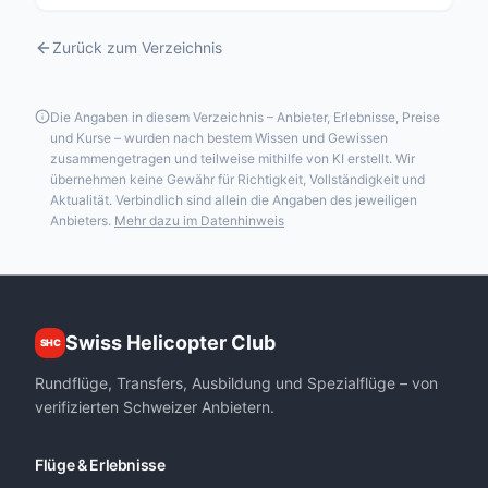
Zurück zum Verzeichnis
Die Angaben in diesem Verzeichnis – Anbieter, Erlebnisse, Preise
und Kurse – wurden nach bestem Wissen und Gewissen
zusammengetragen und teilweise mithilfe von KI erstellt. Wir
übernehmen keine Gewähr für Richtigkeit, Vollständigkeit und
Aktualität. Verbindlich sind allein die Angaben des jeweiligen
Anbieters.
Mehr dazu im Datenhinweis
Swiss Helicopter Club
SHC
Rundflüge, Transfers, Ausbildung und Spezialflüge – von
verifizierten Schweizer Anbietern.
Flüge & Erlebnisse