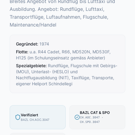
Breites Angebot von Rundflug bis Lufttaxi und
Ausbildung. Angebot: Rundflüge, Lufttaxi,
Transportflüge, Luftaufnahmen, Flugschule,
Maintenance/Handel
Gegründet
:
1974
Flotte
:
u.a. R44 Cadet, R66, MD520N, MD530F,
H125 (im Schulungseinsatz gemäss Anbieter)
Spezialgebiete
:
Rundflüge, Flugschule mit Gebirgs-
(MOU), Unterlast- (HESLO) und
Nachtflugausbildung (NIT), Taxiflüge, Transporte,
eigener Heliport Schindellegi
BAZL CAT & SPO
Verifiziert
CH.AOC.3047
·
BAZL CH.AOC.3047
CH.SPO.3047