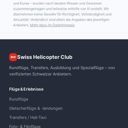
und Kurse – wurden nach bestem Wissen und Gewissen
zusammengetragen und teilweise mithilfe von KI erstellt. Wir
übernehmen keine Gewähr für Richtigkeit, Vollständigkeit und
Aktualität. Verbindlich sind allein die Angaben des jeweiligen
Anbieters.
Mehr dazu im Datenhinweis
Swiss Helicopter Club
SHC
Rundflüge, Transfers, Ausbildung und Spezialflüge – von
verifizierten Schweizer Anbietern.
Flüge & Erlebnisse
Rundflüge
Gletscherflüge & -landungen
Transfers / Heli-Taxi
Foto- & Filmflüge