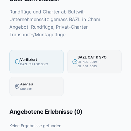
Rundflüge und Charter ab Buttwil;
Unternehmenssitz gemäss BAZL in Cham.
Angebot: Rundflüge, Privat-Charter,
Transport-/Montageflüge
BAZL CAT & SPO
Verifiziert
CH.AOC.3009
·
BAZL CH.AOC.3009
CH.SPO.3009
Aargau
Standort
Angebotene Erlebnisse
(
0
)
Keine Ergebnisse gefunden