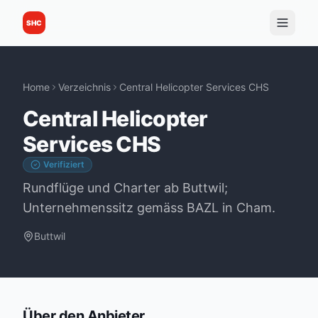
SHC
Home
Verzeichnis
Central Helicopter Services CHS
Central Helicopter
Services CHS
Verifiziert
Rundflüge und Charter ab Buttwil;
Unternehmenssitz gemäss BAZL in Cham.
Buttwil
Über den Anbieter