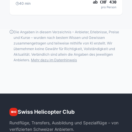
ab
CHF
430
40
min
pro Person
Die Angaben in diesem Verzeichnis – Anbieter, Erlebnisse, Preise
und Kurse – wurden nach bestem Wissen und Gewissen
zusammengetragen und teilweise mithilfe von KI erstellt. Wir
übernehmen keine Gewähr für Richtigkeit, Vollständigkeit und
Aktualität. Verbindlich sind allein die Angaben des jeweiligen
Anbieters.
Mehr dazu im Datenhinweis
Swiss Helicopter Club
SHC
Rundflüge, Transfers, Ausbildung und Spezialflüge – von
verifizierten Schweizer Anbietern.