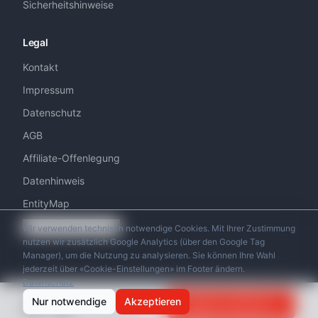
Sicherheitshinweise
Legal
Kontakt
Impressum
Datenschutz
AGB
Affiliate-Offenlegung
Datenhinweis
EntityMap
Cookie-Einstellungen
Wir verwenden technisch notwendige Cookies. Mit Ihrer Zustimmung
nutzen wir zusätzlich Google Analytics (über den Google Tag
Manager), um die Nutzung zu analysieren. Sie können Ihre Wahl
jederzeit über «Cookie-Einstellungen» im Footer ändern.
Datenschutz
© 2026 Swiss Helicopter Club. Alle Rechte vorbehalten.
ab
Nur notwendige
Akzeptieren
Angebot anfordern
CHF
330
/
pro Person