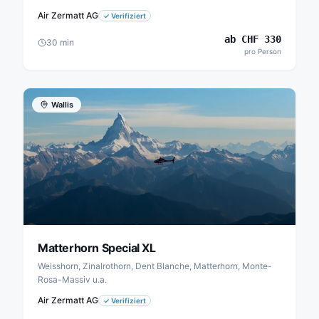
Air Zermatt AG
✓
Verifiziert
ab
CHF
330
30
min
pro Person
Wallis
Matterhorn Special XL
Weisshorn, Zinalrothorn, Dent Blanche, Matterhorn, Monte-
Rosa-Massiv u.a.
Air Zermatt AG
✓
Verifiziert