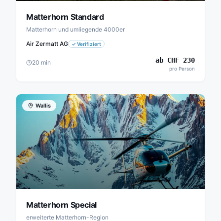
Matterhorn Standard
Matterhorn und umliegende 4000er
Air Zermatt AG
✓
Verifiziert
ab
CHF
230
20
min
pro Person
Wallis
Matterhorn Special
erweiterte Matterhorn-Region