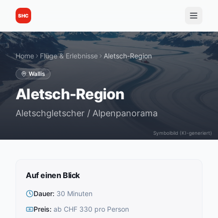
SHC
Home
Flüge & Erlebnisse
Aletsch-Region
Wallis
Aletsch-Region
Aletschgletscher / Alpenpanorama
Symbolbild (KI-generiert)
Auf einen Blick
Dauer
:
30 Minuten
Preis
:
ab CHF 330 pro Person