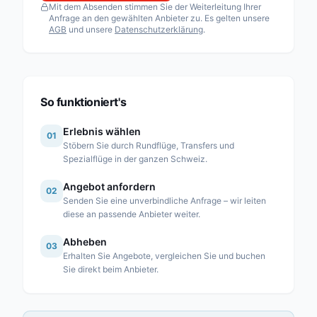
Mit dem Absenden stimmen Sie der Weiterleitung Ihrer
Fuchs Helikopter AG
Anfrage an den gewählten Anbieter zu. Es gelten unsere
AGB
und unsere
Datenschutzerklärung
.
Heli Sitterdorf AG / Heli Academy
Héli-Alpes SA
Heli-Lausanne SA
Heli-TV SA
So funktioniert's
Karen SA
Erlebnis wählen
01
Linth Air Service AG
Stöbern Sie durch Rundflüge, Transfers und
Spezialflüge in der ganzen Schweiz.
Mountain Flyers 80 Ltd
Angebot anfordern
Partn’Air Management SA
02
Senden Sie eine unverbindliche Anfrage – wir leiten
Rose Helicopter AG
diese an passende Anbieter weiter.
Simplon Air GmbH
Abheben
03
Erhalten Sie Angebote, vergleichen Sie und buchen
Swiss Helicopter AG
Sie direkt beim Anbieter.