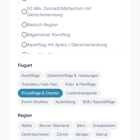
50 Min. Zermatt/Matterhorn mit
Gletscherlandung
Aletsch-Region
Allgemeiner Rundflug
Alpenflug mit Apéro / Gletscherlandung
Bern-City-Flug
Berner Stadtrundflug
Flugart
Berner-Altstadt-Flug
Rundflüge
Gletscherflüge & -landungen
Transfers / Heli-Taxi
Bernina-Gletscherflug
Foto- & Filmflüge
Privatflüge & Charter
Lastentransporte
Bietschhorn-Region
Event-Shuttles
Ausbildung
B2B / Spezialflüge
Eiger-Mönch-Jungfrau
Gourmet Special
Region
Gourmet Standard
Wallis
Berner Oberland
Bern
Graubünden
Zentralschweiz
Lauterbrunnen 13 Min.
Zürich
Aargau
Glarus