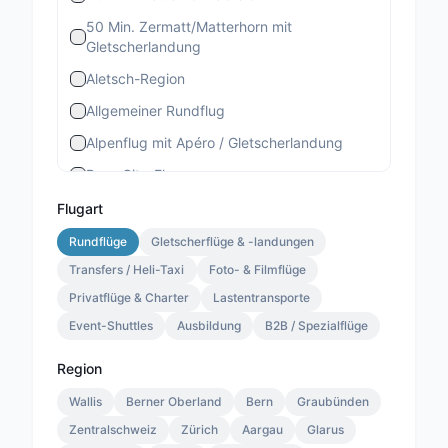
50 Min. Zermatt/Matterhorn mit
Gletscherlandung
Aletsch-Region
Allgemeiner Rundflug
Alpenflug mit Apéro / Gletscherlandung
Bern-City-Flug
Berner Stadtrundflug
Flugart
Berner-Altstadt-Flug
Rundflüge
Gletscherflüge & -landungen
Transfers / Heli-Taxi
Bernina-Gletscherflug
Foto- & Filmflüge
Privatflüge & Charter
Lastentransporte
Bietschhorn-Region
Event-Shuttles
Ausbildung
B2B / Spezialflüge
Eiger-Mönch-Jungfrau
Gourmet Special
Region
Gourmet Standard
Wallis
Berner Oberland
Bern
Graubünden
Zentralschweiz
Lauterbrunnen 13 Min.
Zürich
Aargau
Glarus