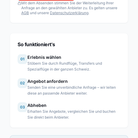
Mit dem Absenden stimmen Sie der Weiterleitung Ihrer
Fuchs Helikopter AG
Anfrage an den gewählten Anbieter zu. Es gelten unsere
AGB
und unsere
Datenschutzerklärung
.
Heli Sitterdorf AG / Heli Academy
Héli-Alpes SA
Heli-Lausanne SA
Heli-TV SA
So funktioniert's
Karen SA
Erlebnis wählen
01
Linth Air Service AG
Stöbern Sie durch Rundflüge, Transfers und
Spezialflüge in der ganzen Schweiz.
Mountain Flyers 80 Ltd
Angebot anfordern
Partn’Air Management SA
02
Senden Sie eine unverbindliche Anfrage – wir leiten
Rose Helicopter AG
diese an passende Anbieter weiter.
Simplon Air GmbH
Abheben
03
Erhalten Sie Angebote, vergleichen Sie und buchen
Swiss Helicopter AG
Sie direkt beim Anbieter.