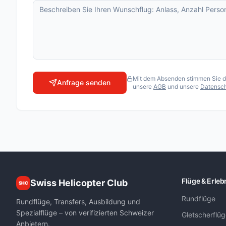
Matterhorn Special
Matterhorn Special XL
Matterhorn Standard
Matterhornflug
Oberengadiner Gletscher-Rundflug
Mit dem Absenden stimmen Sie der
Anfrage senden
unsere
AGB
und unsere
Datensch
Pilatusflug zur Villa Honegg
Seenflug Berner Oberland
Touch the Glacier
FLUGSCHULEN
Air Zermatt AG
Air-Glaciers SA
Flüge & Erleb
Swiss Helicopter Club
SHC
Airport Helicopter AHB AG
Rundflüge
Fuchs Helikopter AG
Rundflüge, Transfers, Ausbildung und
Spezialflüge – von verifizierten Schweizer
Gletscherflü
Heli Sitterdorf AG / Heli Academy
Anbietern.