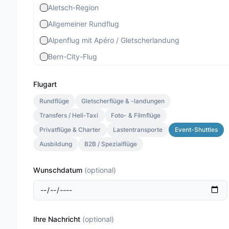
Aletsch-Region
Allgemeiner Rundflug
Alpenflug mit Apéro / Gletscherlandung
Bern-City-Flug
Berner Stadtrundflug
Flugart
Berner-Altstadt-Flug
Rundflüge
Gletscherflüge & -landungen
Bernina-Gletscherflug
Transfers / Heli-Taxi
Foto- & Filmflüge
Bietschhorn-Region
Privatflüge & Charter
Lastentransporte
Event-Shuttles
Eiger-Mönch-Jungfrau
Ausbildung
B2B / Spezialflüge
Gourmet Special
Wunschdatum
(
optional
)
Gourmet Standard
Lauterbrunnen 13 Min.
Lauterbrunnen Gletscherlandung 30 Min.
Ihre Nachricht
(
optional
)
Lauterbrunnen Jungfraujoch 20 Min.