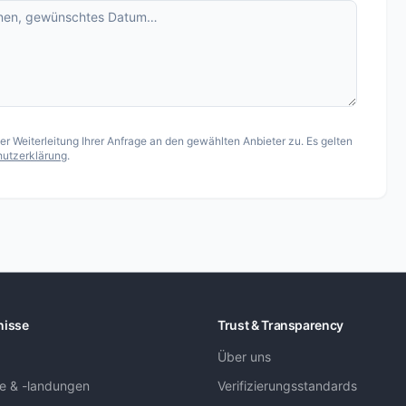
 Weiterleitung Ihrer Anfrage an den gewählten Anbieter zu. Es gelten
utzerklärung
.
nisse
Trust & Transparency
Über uns
ge & -landungen
Verifizierungsstandards