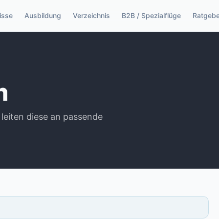
isse
Ausbildung
Verzeichnis
B2B / Spezialflüge
Ratgebe
n
 leiten diese an passende