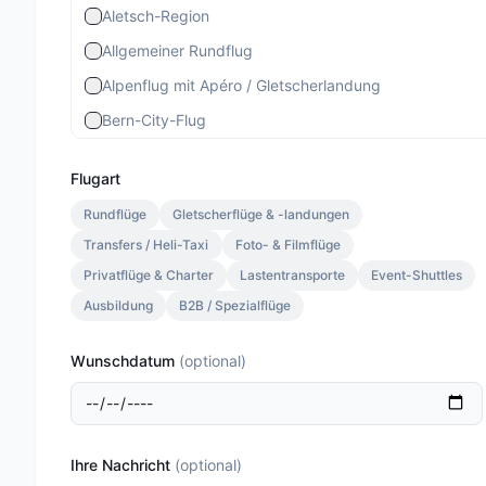
Aletsch-Region
Allgemeiner Rundflug
Alpenflug mit Apéro / Gletscherlandung
Bern-City-Flug
Berner Stadtrundflug
Flugart
Berner-Altstadt-Flug
Rundflüge
Gletscherflüge & -landungen
Bernina-Gletscherflug
Transfers / Heli-Taxi
Foto- & Filmflüge
Bietschhorn-Region
Privatflüge & Charter
Lastentransporte
Event-Shuttles
Eiger-Mönch-Jungfrau
Ausbildung
B2B / Spezialflüge
Gourmet Special
Wunschdatum
(
optional
)
Gourmet Standard
Lauterbrunnen 13 Min.
Lauterbrunnen Gletscherlandung 30 Min.
Ihre Nachricht
(
optional
)
Lauterbrunnen Jungfraujoch 20 Min.