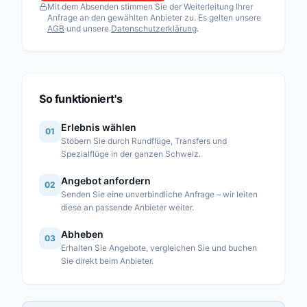
Mit dem Absenden stimmen Sie der Weiterleitung Ihrer
Fuchs Helikopter AG
Anfrage an den gewählten Anbieter zu. Es gelten unsere
AGB
und unsere
Datenschutzerklärung
.
Heli Sitterdorf AG / Heli Academy
Héli-Alpes SA
Heli-Lausanne SA
Heli-TV SA
So funktioniert's
Karen SA
Erlebnis wählen
01
Linth Air Service AG
Stöbern Sie durch Rundflüge, Transfers und
Spezialflüge in der ganzen Schweiz.
Mountain Flyers 80 Ltd
Angebot anfordern
Partn’Air Management SA
02
Senden Sie eine unverbindliche Anfrage – wir leiten
Rose Helicopter AG
diese an passende Anbieter weiter.
Simplon Air GmbH
Abheben
03
Erhalten Sie Angebote, vergleichen Sie und buchen
Swiss Helicopter AG
Sie direkt beim Anbieter.