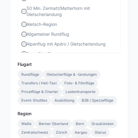
50 Min. Zermatt/Matterhorn mit
Gletscherlandung
Aletsch-Region
Allgemeiner Rundflug
Alpenflug mit Apéro / Gletscherlandung
Bern-City-Flug
Berner Stadtrundflug
Flugart
Berner-Altstadt-Flug
Rundflüge
Gletscherflüge & -landungen
Transfers / Heli-Taxi
Bernina-Gletscherflug
Foto- & Filmflüge
Privatflüge & Charter
Lastentransporte
Bietschhorn-Region
Event-Shuttles
Ausbildung
B2B / Spezialflüge
Eiger-Mönch-Jungfrau
Gourmet Special
Region
Gourmet Standard
Wallis
Berner Oberland
Bern
Graubünden
Zentralschweiz
Lauterbrunnen 13 Min.
Zürich
Aargau
Glarus