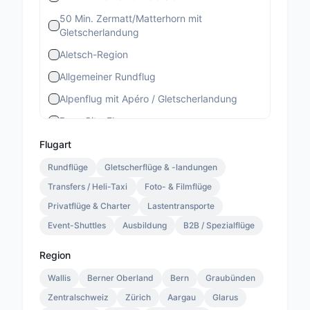
50 Min. Zermatt/Matterhorn mit
Gletscherlandung
Aletsch-Region
Allgemeiner Rundflug
Alpenflug mit Apéro / Gletscherlandung
Bern-City-Flug
Berner Stadtrundflug
Flugart
Berner-Altstadt-Flug
Rundflüge
Gletscherflüge & -landungen
Transfers / Heli-Taxi
Bernina-Gletscherflug
Foto- & Filmflüge
Privatflüge & Charter
Lastentransporte
Bietschhorn-Region
Event-Shuttles
Ausbildung
B2B / Spezialflüge
Eiger-Mönch-Jungfrau
Gourmet Special
Region
Gourmet Standard
Wallis
Berner Oberland
Bern
Graubünden
Zentralschweiz
Lauterbrunnen 13 Min.
Zürich
Aargau
Glarus