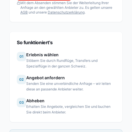
Mit dem Absenden stimmen Sie der Weiterleitung Ihrer
Fuchs Helikopter AG
Anfrage an den gewählten Anbieter zu. Es gelten unsere
AGB
und unsere
Datenschutzerklärung
.
Heli Sitterdorf AG / Heli Academy
Héli-Alpes SA
Heli-Lausanne SA
Heli-TV SA
So funktioniert's
Karen SA
Erlebnis wählen
01
Linth Air Service AG
Stöbern Sie durch Rundflüge, Transfers und
Spezialflüge in der ganzen Schweiz.
Mountain Flyers 80 Ltd
Angebot anfordern
Partn’Air Management SA
02
Senden Sie eine unverbindliche Anfrage – wir leiten
Rose Helicopter AG
diese an passende Anbieter weiter.
Simplon Air GmbH
Abheben
03
Erhalten Sie Angebote, vergleichen Sie und buchen
Swiss Helicopter AG
Sie direkt beim Anbieter.