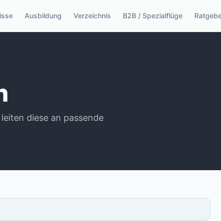
isse
Ausbildung
Verzeichnis
B2B / Spezialflüge
Ratgebe
n
 leiten diese an passende