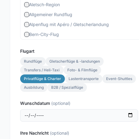
Aletsch-Region
Allgemeiner Rundflug
Alpenflug mit Apéro / Gletscherlandung
Bern-City-Flug
Berner Stadtrundflug
Flugart
Berner-Altstadt-Flug
Rundflüge
Gletscherflüge & -landungen
Bernina-Gletscherflug
Transfers / Heli-Taxi
Foto- & Filmflüge
Bietschhorn-Region
Privatflüge & Charter
Lastentransporte
Event-Shuttles
Eiger-Mönch-Jungfrau
Ausbildung
B2B / Spezialflüge
Gourmet Special
Wunschdatum
(
optional
)
Gourmet Standard
Lauterbrunnen 13 Min.
Lauterbrunnen Gletscherlandung 30 Min.
Ihre Nachricht
(
optional
)
Lauterbrunnen Jungfraujoch 20 Min.