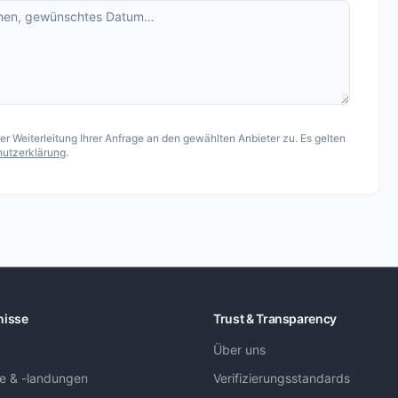
 Weiterleitung Ihrer Anfrage an den gewählten Anbieter zu. Es gelten
utzerklärung
.
nisse
Trust & Transparency
Über uns
ge & -landungen
Verifizierungsstandards