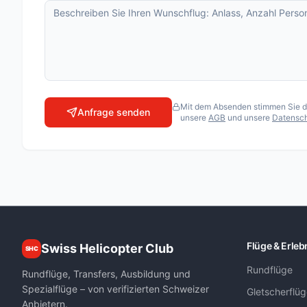
Matterhorn Special
Matterhorn Special XL
Matterhorn Standard
Matterhornflug
Oberengadiner Gletscher-Rundflug
Mit dem Absenden stimmen Sie der
Anfrage senden
unsere
AGB
und unsere
Datensch
Pilatusflug zur Villa Honegg
Seenflug Berner Oberland
Touch the Glacier
FLUGSCHULEN
Air Zermatt AG
Air-Glaciers SA
Flüge & Erleb
Swiss Helicopter Club
SHC
Airport Helicopter AHB AG
Rundflüge
Fuchs Helikopter AG
Rundflüge, Transfers, Ausbildung und
Spezialflüge – von verifizierten Schweizer
Gletscherflü
Heli Sitterdorf AG / Heli Academy
Anbietern.