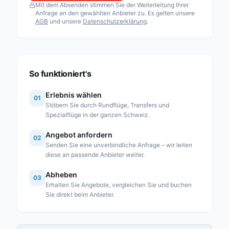
Mit dem Absenden stimmen Sie der Weiterleitung Ihrer
Fuchs Helikopter AG
Anfrage an den gewählten Anbieter zu. Es gelten unsere
AGB
und unsere
Datenschutzerklärung
.
Heli Sitterdorf AG / Heli Academy
Héli-Alpes SA
Heli-Lausanne SA
Heli-TV SA
So funktioniert's
Karen SA
Erlebnis wählen
01
Linth Air Service AG
Stöbern Sie durch Rundflüge, Transfers und
Spezialflüge in der ganzen Schweiz.
Mountain Flyers 80 Ltd
Angebot anfordern
Partn’Air Management SA
02
Senden Sie eine unverbindliche Anfrage – wir leiten
Rose Helicopter AG
diese an passende Anbieter weiter.
Simplon Air GmbH
Abheben
03
Erhalten Sie Angebote, vergleichen Sie und buchen
Swiss Helicopter AG
Sie direkt beim Anbieter.