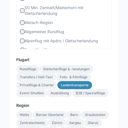
50 Min. Zermatt/Matterhorn mit
Gletscherlandung
Aletsch-Region
Allgemeiner Rundflug
Alpenflug mit Apéro / Gletscherlandung
Bern-City-Flug
Berner Stadtrundflug
Flugart
Berner-Altstadt-Flug
Rundflüge
Gletscherflüge & -landungen
Transfers / Heli-Taxi
Bernina-Gletscherflug
Foto- & Filmflüge
Privatflüge & Charter
Lastentransporte
Bietschhorn-Region
Event-Shuttles
Ausbildung
B2B / Spezialflüge
Eiger-Mönch-Jungfrau
Gourmet Special
Region
Gourmet Standard
Wallis
Berner Oberland
Bern
Graubünden
Zentralschweiz
Lauterbrunnen 13 Min.
Zürich
Aargau
Glarus