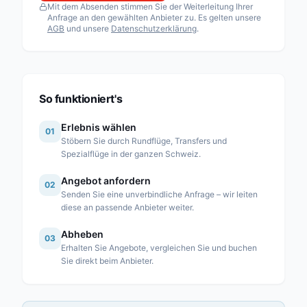
Mit dem Absenden stimmen Sie der Weiterleitung Ihrer
Fuchs Helikopter AG
Anfrage an den gewählten Anbieter zu. Es gelten unsere
AGB
und unsere
Datenschutzerklärung
.
Heli Sitterdorf AG / Heli Academy
Héli-Alpes SA
Heli-Lausanne SA
Heli-TV SA
So funktioniert's
Karen SA
Erlebnis wählen
01
Linth Air Service AG
Stöbern Sie durch Rundflüge, Transfers und
Spezialflüge in der ganzen Schweiz.
Mountain Flyers 80 Ltd
Angebot anfordern
Partn’Air Management SA
02
Senden Sie eine unverbindliche Anfrage – wir leiten
Rose Helicopter AG
diese an passende Anbieter weiter.
Simplon Air GmbH
Abheben
03
Erhalten Sie Angebote, vergleichen Sie und buchen
Swiss Helicopter AG
Sie direkt beim Anbieter.