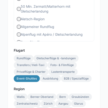
50 Min. Zermatt/Matterhorn mit
Gletscherlandung
Aletsch-Region
Allgemeiner Rundflug
Alpenflug mit Apéro / Gletscherlandung
Bern-City-Flug
Berner Stadtrundflug
Flugart
Berner-Altstadt-Flug
Rundflüge
Gletscherflüge & -landungen
Transfers / Heli-Taxi
Bernina-Gletscherflug
Foto- & Filmflüge
Privatflüge & Charter
Lastentransporte
Bietschhorn-Region
Event-Shuttles
Ausbildung
B2B / Spezialflüge
Eiger-Mönch-Jungfrau
Gourmet Special
Region
Gourmet Standard
Wallis
Berner Oberland
Bern
Graubünden
Zentralschweiz
Lauterbrunnen 13 Min.
Zürich
Aargau
Glarus