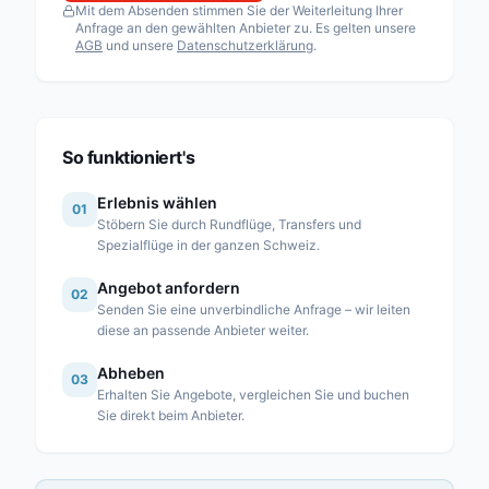
Mit dem Absenden stimmen Sie der Weiterleitung Ihrer
Fuchs Helikopter AG
Anfrage an den gewählten Anbieter zu. Es gelten unsere
AGB
und unsere
Datenschutzerklärung
.
Heli Sitterdorf AG / Heli Academy
Héli-Alpes SA
Heli-Lausanne SA
Heli-TV SA
So funktioniert's
Karen SA
Erlebnis wählen
01
Linth Air Service AG
Stöbern Sie durch Rundflüge, Transfers und
Spezialflüge in der ganzen Schweiz.
Mountain Flyers 80 Ltd
Angebot anfordern
Partn’Air Management SA
02
Senden Sie eine unverbindliche Anfrage – wir leiten
Rose Helicopter AG
diese an passende Anbieter weiter.
Simplon Air GmbH
Abheben
03
Erhalten Sie Angebote, vergleichen Sie und buchen
Swiss Helicopter AG
Sie direkt beim Anbieter.