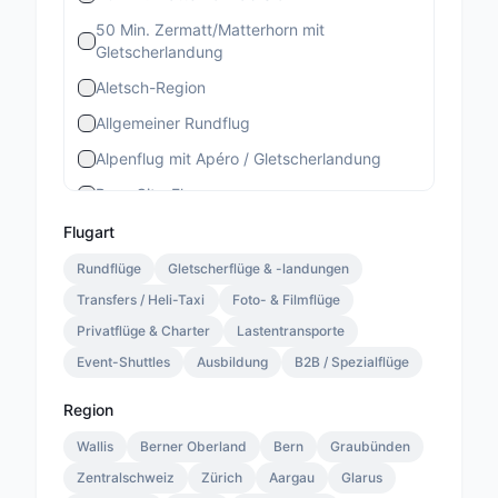
50 Min. Zermatt/Matterhorn mit
Gletscherlandung
Aletsch-Region
Allgemeiner Rundflug
Alpenflug mit Apéro / Gletscherlandung
Bern-City-Flug
Berner Stadtrundflug
Flugart
Berner-Altstadt-Flug
Rundflüge
Gletscherflüge & -landungen
Transfers / Heli-Taxi
Bernina-Gletscherflug
Foto- & Filmflüge
Privatflüge & Charter
Lastentransporte
Bietschhorn-Region
Event-Shuttles
Ausbildung
B2B / Spezialflüge
Eiger-Mönch-Jungfrau
Gourmet Special
Region
Gourmet Standard
Wallis
Berner Oberland
Bern
Graubünden
Zentralschweiz
Lauterbrunnen 13 Min.
Zürich
Aargau
Glarus