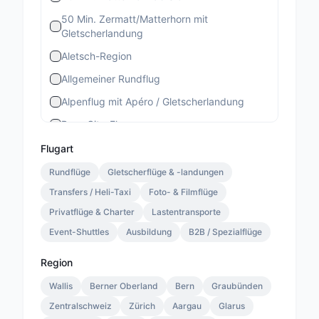
50 Min. Zermatt/Matterhorn mit
Gletscherlandung
Aletsch-Region
Allgemeiner Rundflug
Alpenflug mit Apéro / Gletscherlandung
Bern-City-Flug
Berner Stadtrundflug
Flugart
Berner-Altstadt-Flug
Rundflüge
Gletscherflüge & -landungen
Transfers / Heli-Taxi
Bernina-Gletscherflug
Foto- & Filmflüge
Privatflüge & Charter
Lastentransporte
Bietschhorn-Region
Event-Shuttles
Ausbildung
B2B / Spezialflüge
Eiger-Mönch-Jungfrau
Gourmet Special
Region
Gourmet Standard
Wallis
Berner Oberland
Bern
Graubünden
Zentralschweiz
Lauterbrunnen 13 Min.
Zürich
Aargau
Glarus