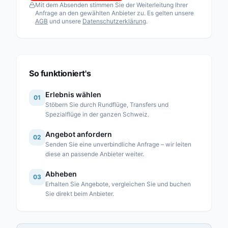
Mit dem Absenden stimmen Sie der Weiterleitung Ihrer
Fuchs Helikopter AG
Anfrage an den gewählten Anbieter zu. Es gelten unsere
AGB
und unsere
Datenschutzerklärung
.
Heli Sitterdorf AG / Heli Academy
Héli-Alpes SA
Heli-Lausanne SA
Heli-TV SA
So funktioniert's
Karen SA
Erlebnis wählen
01
Linth Air Service AG
Stöbern Sie durch Rundflüge, Transfers und
Spezialflüge in der ganzen Schweiz.
Mountain Flyers 80 Ltd
Angebot anfordern
Partn’Air Management SA
02
Senden Sie eine unverbindliche Anfrage – wir leiten
Rose Helicopter AG
diese an passende Anbieter weiter.
Simplon Air GmbH
Abheben
03
Erhalten Sie Angebote, vergleichen Sie und buchen
Swiss Helicopter AG
Sie direkt beim Anbieter.