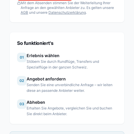
Mit dem Absenden stimmen Sie der Weiterleitung Ihrer
Fuchs Helikopter AG
Anfrage an den gewählten Anbieter zu. Es gelten unsere
AGB
und unsere
Datenschutzerklärung
.
Heli Sitterdorf AG / Heli Academy
Héli-Alpes SA
Heli-Lausanne SA
Heli-TV SA
So funktioniert's
Karen SA
Erlebnis wählen
01
Linth Air Service AG
Stöbern Sie durch Rundflüge, Transfers und
Spezialflüge in der ganzen Schweiz.
Mountain Flyers 80 Ltd
Angebot anfordern
Partn’Air Management SA
02
Senden Sie eine unverbindliche Anfrage – wir leiten
Rose Helicopter AG
diese an passende Anbieter weiter.
Simplon Air GmbH
Abheben
03
Erhalten Sie Angebote, vergleichen Sie und buchen
Swiss Helicopter AG
Sie direkt beim Anbieter.