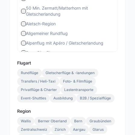
50 Min. Zermatt/Matterhorn mit
Gletscherlandung
Aletsch-Region
Allgemeiner Rundflug
Alpenflug mit Apéro / Gletscherlandung
Bern-City-Flug
Berner Stadtrundflug
Flugart
Berner-Altstadt-Flug
Rundflüge
Gletscherflüge & -landungen
Transfers / Heli-Taxi
Bernina-Gletscherflug
Foto- & Filmflüge
Privatflüge & Charter
Lastentransporte
Bietschhorn-Region
Event-Shuttles
Ausbildung
B2B / Spezialflüge
Eiger-Mönch-Jungfrau
Gourmet Special
Region
Gourmet Standard
Wallis
Berner Oberland
Bern
Graubünden
Zentralschweiz
Lauterbrunnen 13 Min.
Zürich
Aargau
Glarus