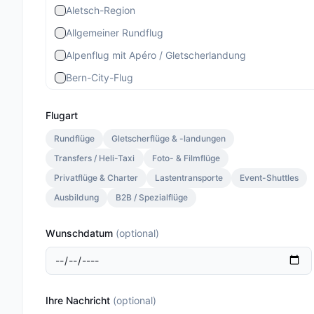
Aletsch-Region
Allgemeiner Rundflug
Alpenflug mit Apéro / Gletscherlandung
Bern-City-Flug
Berner Stadtrundflug
Flugart
Berner-Altstadt-Flug
Rundflüge
Gletscherflüge & -landungen
Bernina-Gletscherflug
Transfers / Heli-Taxi
Foto- & Filmflüge
Bietschhorn-Region
Privatflüge & Charter
Lastentransporte
Event-Shuttles
Eiger-Mönch-Jungfrau
Ausbildung
B2B / Spezialflüge
Gourmet Special
Wunschdatum
(
optional
)
Gourmet Standard
Lauterbrunnen 13 Min.
Lauterbrunnen Gletscherlandung 30 Min.
Ihre Nachricht
(
optional
)
Lauterbrunnen Jungfraujoch 20 Min.