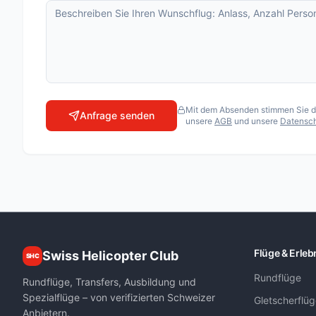
Matterhorn Special
Matterhorn Special XL
Matterhorn Standard
Matterhornflug
Oberengadiner Gletscher-Rundflug
Mit dem Absenden stimmen Sie der
Anfrage senden
unsere
AGB
und unsere
Datensch
Pilatusflug zur Villa Honegg
Seenflug Berner Oberland
Touch the Glacier
FLUGSCHULEN
Air Zermatt AG
Air-Glaciers SA
Flüge & Erleb
Swiss Helicopter Club
SHC
Airport Helicopter AHB AG
Rundflüge
Fuchs Helikopter AG
Rundflüge, Transfers, Ausbildung und
Spezialflüge – von verifizierten Schweizer
Gletscherflü
Heli Sitterdorf AG / Heli Academy
Anbietern.