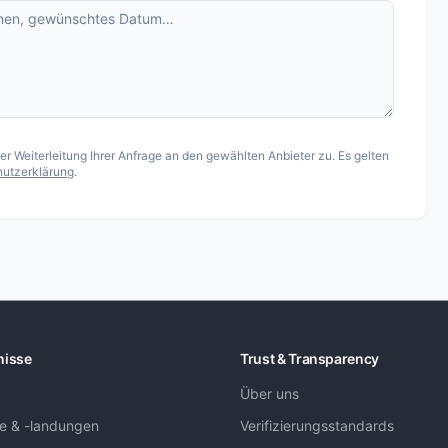
 Weiterleitung Ihrer Anfrage an den gewählten Anbieter zu. Es gelten
utzerklärung
.
nisse
Trust & Transparency
Über uns
ge & -landungen
Verifizierungsstandards