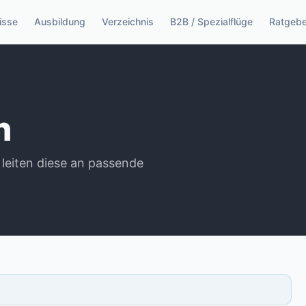
isse
Ausbildung
Verzeichnis
B2B / Spezialflüge
Ratgebe
n
 leiten diese an passende