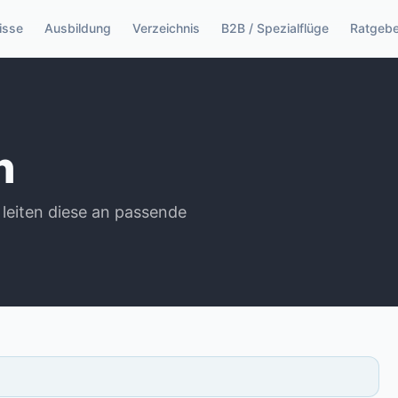
isse
Ausbildung
Verzeichnis
B2B / Spezialflüge
Ratgebe
n
 leiten diese an passende