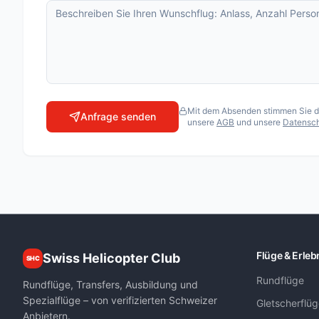
Matterhorn Special
Matterhorn Special XL
Matterhorn Standard
Matterhornflug
Oberengadiner Gletscher-Rundflug
Mit dem Absenden stimmen Sie der
Anfrage senden
unsere
AGB
und unsere
Datensch
Pilatusflug zur Villa Honegg
Seenflug Berner Oberland
Touch the Glacier
FLUGSCHULEN
Air Zermatt AG
Air-Glaciers SA
Flüge & Erleb
Swiss Helicopter Club
SHC
Airport Helicopter AHB AG
Rundflüge
Fuchs Helikopter AG
Rundflüge, Transfers, Ausbildung und
Spezialflüge – von verifizierten Schweizer
Gletscherflü
Heli Sitterdorf AG / Heli Academy
Anbietern.