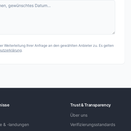
 Weiterleitung Ihrer Anfrage an den gewählten Anbieter zu. Es gelten
utzerklärung
.
nisse
Trust & Transparency
Über uns
ge & -landungen
Verifizierungsstandards