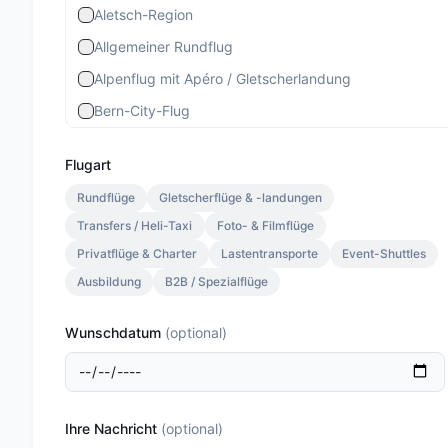
Aletsch-Region
Allgemeiner Rundflug
Alpenflug mit Apéro / Gletscherlandung
Bern-City-Flug
Berner Stadtrundflug
Flugart
Berner-Altstadt-Flug
Rundflüge
Gletscherflüge & -landungen
Bernina-Gletscherflug
Transfers / Heli-Taxi
Foto- & Filmflüge
Bietschhorn-Region
Privatflüge & Charter
Lastentransporte
Event-Shuttles
Eiger-Mönch-Jungfrau
Ausbildung
B2B / Spezialflüge
Gourmet Special
Wunschdatum
(
optional
)
Gourmet Standard
Lauterbrunnen 13 Min.
Lauterbrunnen Gletscherlandung 30 Min.
Ihre Nachricht
(
optional
)
Lauterbrunnen Jungfraujoch 20 Min.