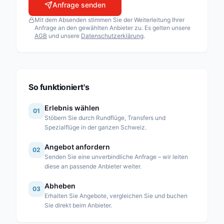
Anfrage senden
Airport Helicopter AHB AG
Mit dem Absenden stimmen Sie der Weiterleitung Ihrer
Fuchs Helikopter AG
Anfrage an den gewählten Anbieter zu. Es gelten unsere
AGB
und unsere
Datenschutzerklärung
.
Heli Sitterdorf AG / Heli Academy
Héli-Alpes SA
Heli-Lausanne SA
Heli-TV SA
So funktioniert's
Karen SA
Erlebnis wählen
01
Linth Air Service AG
Stöbern Sie durch Rundflüge, Transfers und
Spezialflüge in der ganzen Schweiz.
Mountain Flyers 80 Ltd
Angebot anfordern
Partn’Air Management SA
02
Senden Sie eine unverbindliche Anfrage – wir leiten
Rose Helicopter AG
diese an passende Anbieter weiter.
Simplon Air GmbH
Abheben
03
Erhalten Sie Angebote, vergleichen Sie und buchen
Swiss Helicopter AG
Sie direkt beim Anbieter.