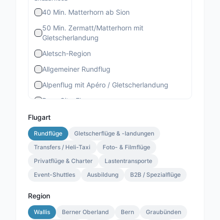
40 Min. Matterhorn ab Sion
50 Min. Zermatt/Matterhorn mit
Gletscherlandung
Aletsch-Region
Allgemeiner Rundflug
Alpenflug mit Apéro / Gletscherlandung
Bern-City-Flug
Berner Stadtrundflug
Flugart
Berner-Altstadt-Flug
Rundflüge
Gletscherflüge & -landungen
Transfers / Heli-Taxi
Bernina-Gletscherflug
Foto- & Filmflüge
Privatflüge & Charter
Lastentransporte
Bietschhorn-Region
Event-Shuttles
Ausbildung
B2B / Spezialflüge
Eiger-Mönch-Jungfrau
Gourmet Special
Region
Gourmet Standard
Wallis
Berner Oberland
Bern
Graubünden