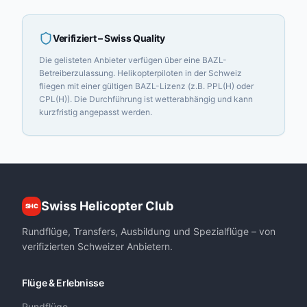
Verifiziert
– Swiss Quality
Die gelisteten Anbieter verfügen über eine BAZL-
Betreiberzulassung. Helikopterpiloten in der Schweiz
fliegen mit einer gültigen BAZL-Lizenz (z.B. PPL(H) oder
CPL(H)). Die Durchführung ist wetterabhängig und kann
kurzfristig angepasst werden.
Swiss Helicopter Club
SHC
Rundflüge, Transfers, Ausbildung und Spezialflüge – von
verifizierten Schweizer Anbietern.
Flüge & Erlebnisse
Rundflüge