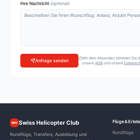
Ihre Nachricht
(
optional
)
Lauterbrunnen Jungfraujoch 20 Min.
Matterhorn Special
Matterhorn Special XL
Matterhorn Standard
Matterhornflug
Oberengadiner Gletscher-Rundflug
Mit dem Absenden stimmen Sie der
Anfrage senden
unsere
AGB
und unsere
Datensch
Pilatusflug zur Villa Honegg
Seenflug Berner Oberland
Touch the Glacier
FLUGSCHULEN
Air Zermatt AG
Air-Glaciers SA
Flüge & Erleb
Swiss Helicopter Club
SHC
Airport Helicopter AHB AG
Rundflüge
Fuchs Helikopter AG
Rundflüge, Transfers, Ausbildung und