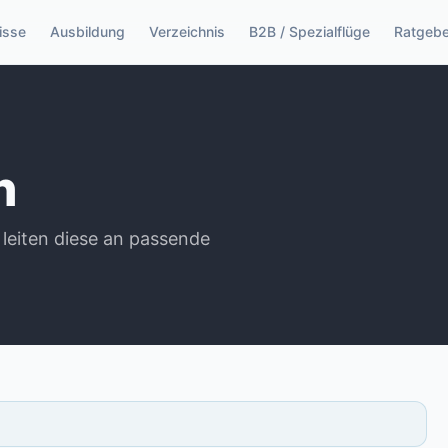
isse
Ausbildung
Verzeichnis
B2B / Spezialflüge
Ratgebe
n
 leiten diese an passende