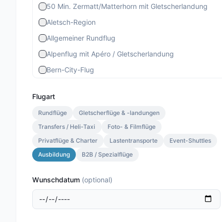
50 Min. Zermatt/Matterhorn mit Gletscherlandung
Aletsch-Region
Allgemeiner Rundflug
Alpenflug mit Apéro / Gletscherlandung
Bern-City-Flug
Berner Stadtrundflug
Flugart
Berner-Altstadt-Flug
Rundflüge
Gletscherflüge & -landungen
Bernina-Gletscherflug
Transfers / Heli-Taxi
Foto- & Filmflüge
Bietschhorn-Region
Privatflüge & Charter
Lastentransporte
Event-Shuttles
Eiger-Mönch-Jungfrau
Ausbildung
B2B / Spezialflüge
Gourmet Special
Wunschdatum
(
optional
)
Gourmet Standard
Lauterbrunnen 13 Min.
Lauterbrunnen Gletscherlandung 30 Min.